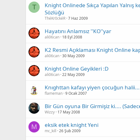
Knight Onlinede Sıkça Yapılan Yalnış k
T
Sözlüğü
ThéKr0ckéR
7 Haz 2009
Hayatını Anlamsız ''KO''yar
ali06can
18 Eyl 2008
K2 Resmi Açıklaması Knight Online kap
ali06can
30 May 2009
Knight Online Geyikleri :D
ali06can
22 May 2009
Knıghttan kafayı yiyen çocuğun halii...
flameman
9 Ocak 2007
Bir Gün oyuna Bir Girmişiz ki.... (Sadec
Wizzy
17 May 2008
eksik etek knight Yeni
M
mc_kill
26 Şub 2009