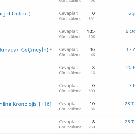
Görüntüleme
9K
night Online )
Cevaplar
0
6 
Görüntüleme
851
Cevaplar
105
6 O
Görüntüleme
10K
 Bakmadan GeÇmeyİn) *
Cevaplar
46
17 
Görüntüleme
4K
Cevaplar
8
25 
Görüntüleme
1K
Cevaplar
0
7 
Görüntüleme
609
line Kronolojisi [+16]
Cevaplar
10
23 T
Görüntüleme
3K
Cevaplar
8
23 T
Görüntüleme
960