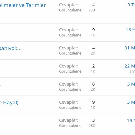
elimeler ve Terimler
Cevaplar
4
9 T
Görüntüleme
770
Cevaplar
9
16 
Görüntüleme
1K
anıyor...
Cevaplar
4
31 M
Görüntüleme
2K
Cevaplar
2
22 M
Görüntüleme
1K
!_!
.
Cevaplar
18
3 M
Görüntüleme
2K
e Hayal)
Cevaplar
9
3 M
Görüntüleme
1K
Cevaplar
3
14 
Görüntüleme
982