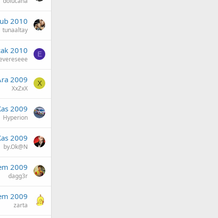
dolucana
Şub 2010
tunaaltay
cak 2010
E
evereseee
Ara 2009
X
XxZxX
Kas 2009
Hyperion
Kas 2009
by.Ok@N
em 2009
dagg3r
em 2009
zarta