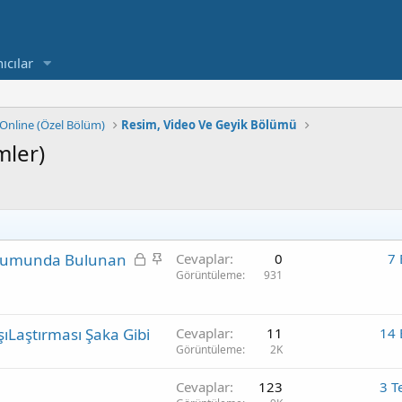
ıcılar
Online (Özel Bölüm)
Resim, Video Ve Geyik Bölümü
mler)
K
S
Forumunda Bulunan
Cevaplar
0
7 
i
a
Görüntüleme
931
l
b
i
i
ıLaştırması Şaka Gibi
t
t
Cevaplar
11
14 
Görüntüleme
2K
l
i
Cevaplar
123
3 T