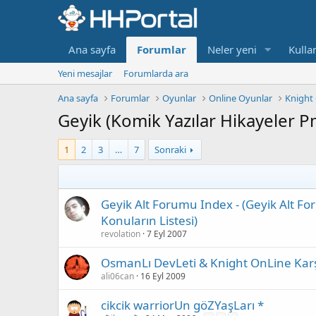
Ana sayfa
Forumlar
Neler yeni
Kullan
Yeni mesajlar
Forumlarda ara
Ana sayfa
Forumlar
Oyunlar
Online Oyunlar
Knight 
Geyik (Komik Yazılar Hikayeler P
1
2
3
…
7
Sonraki
Geyik Alt Forumu Index - (Geyik Alt 
Konuların Listesi)
revolation
7 Eyl 2007
OsmanLı DevLeti & Knight OnLine Karş
ali06can
16 Eyl 2009
cikcik warriorUn göZYaşLarı *