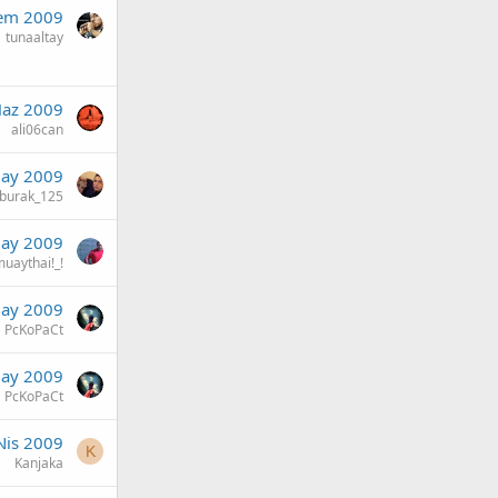
em 2009
tunaaltay
Haz 2009
ali06can
ay 2009
burak_125
ay 2009
muaythai!_!
ay 2009
PcKoPaCt
ay 2009
PcKoPaCt
Nis 2009
K
Kanjaka