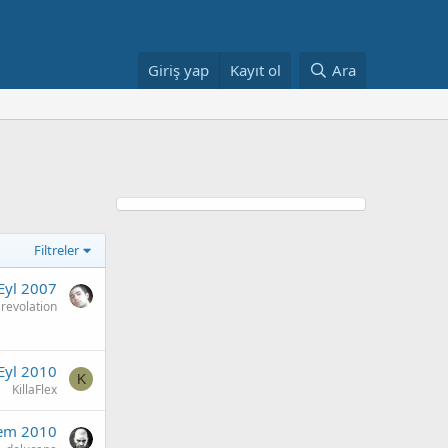
Giriş yap
Kayıt ol
Ara
Filtreler
Eyl 2007
revolation
Eyl 2010
K
KillaFlex
em 2010