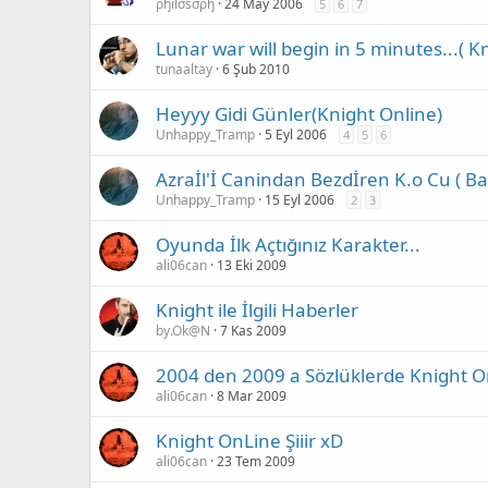
ρђilσѕσρђ
24 May 2006
5
6
7
Lunar war will begin in 5 minutes...( K
tunaaltay
6 Şub 2010
Heyyy Gidi Günler(Knight Online)
Unhappy_Tramp
5 Eyl 2006
4
5
6
Azraİl'İ Canindan Bezdİren K.o Cu (
Unhappy_Tramp
15 Eyl 2006
2
3
Oyunda İlk Açtığınız Karakter...
ali06can
13 Eki 2009
Knight ile İlgili Haberler
by.Ok@N
7 Kas 2009
2004 den 2009 a Sözlüklerde Knight On
ali06can
8 Mar 2009
Knight OnLine Şiiir xD
ali06can
23 Tem 2009