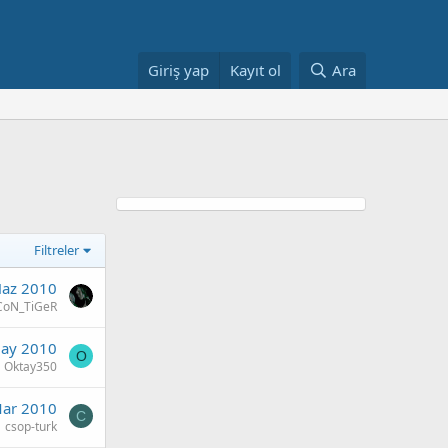
Giriş yap
Kayıt ol
Ara
Filtreler
Haz 2010
CoN_TiGeR
ay 2010
O
Oktay350
ar 2010
C
csop-turk