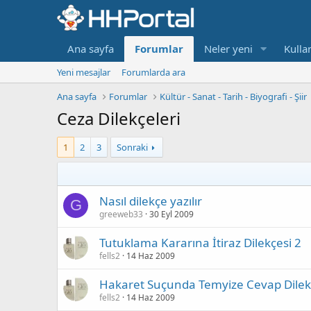
Ana sayfa
Forumlar
Neler yeni
Kullan
Yeni mesajlar
Forumlarda ara
Ana sayfa
Forumlar
Kültür - Sanat - Tarih - Biyografi - Şiir
Ceza Dilekçeleri
1
2
3
Sonraki
Nasıl dilekçe yazılır
G
greeweb33
30 Eyl 2009
Tutuklama Kararına İtiraz Dilekçesi 2
fells2
14 Haz 2009
Hakaret Suçunda Temyize Cevap Dilek
fells2
14 Haz 2009