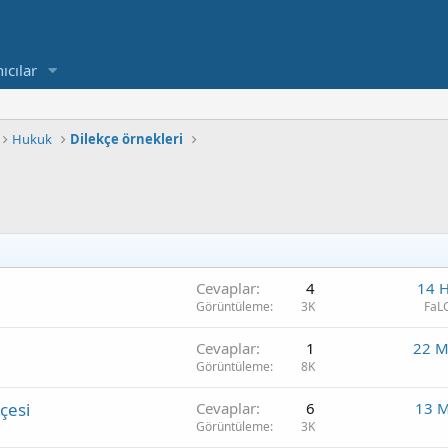
ıcılar
Hukuk
Dilekçe örnekleri
Cevaplar
4
14 
Görüntüleme
3K
FaL
Cevaplar
1
22 M
Görüntüleme
8K
çesi
Cevaplar
6
13 M
Görüntüleme
3K