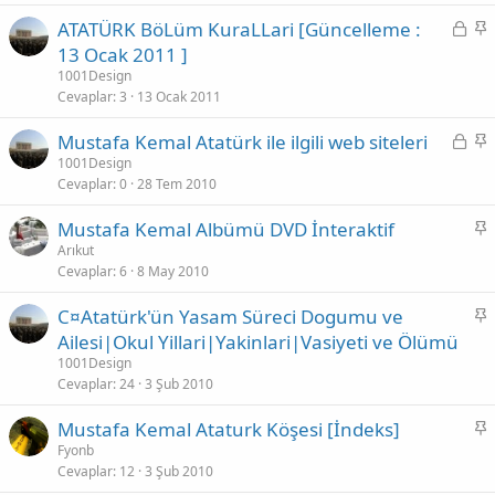
i
K
S
ATATÜRK BöLüm KuraLLari [Güncelleme :
t
i
a
13 Ocak 2011 ]
l
b
1001Design
i
i
Cevaplar
3
13 Ocak 2011
t
t
K
S
Mustafa Kemal Atatürk ile ilgili web siteleri
l
i
a
1001Design
i
Cevaplar
0
28 Tem 2010
l
b
i
i
S
Mustafa Kemal Albümü DVD İnteraktif
t
t
a
Arıkut
l
Cevaplar
6
8 May 2010
b
i
i
S
C¤Atatürk'ün Yasam Süreci Dogumu ve
t
a
Ailesi|Okul Yillari|Yakinlari|Vasiyeti ve Ölümü
b
1001Design
i
Cevaplar
24
3 Şub 2010
t
S
Mustafa Kemal Ataturk Köşesi [İndeks]
a
Fyonb
Cevaplar
12
3 Şub 2010
b