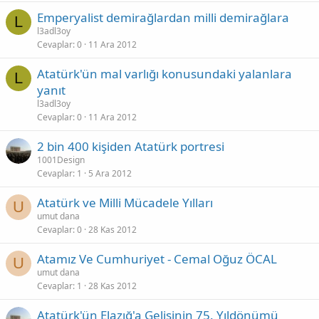
Emperyalist demirağlardan milli demirağlara
L
l3adl3oy
Cevaplar
0
11 Ara 2012
Atatürk'ün mal varlığı konusundaki yalanlara
L
yanıt
l3adl3oy
Cevaplar
0
11 Ara 2012
2 bin 400 kişiden Atatürk portresi
1001Design
Cevaplar
1
5 Ara 2012
Atatürk ve Milli Mücadele Yılları
U
umut dana
Cevaplar
0
28 Kas 2012
Atamız Ve Cumhuriyet - Cemal Oğuz ÖCAL
U
umut dana
Cevaplar
1
28 Kas 2012
Atatürk'ün Elazığ'a Gelişinin 75. Yıldönümü