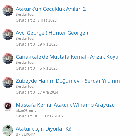
Atatürk'ün Çocukluk Anıları 2
Serdar102
Cevaplar
2
8 Haz 2025
Avcı George ( Hunter George )
Serdar102
Cevaplar
0
29 Nis 2025
Çanakkale'de Mustafa Kemal - Anzak Koyu
Serdar102
Cevaplar
0
15 Nis 2025
Zübeyde Hanım Doğumevi - Serdar Yıldırım
Serdar102
Cevaplar
0
27 Ara 2024
Mustafa Kemal Atatürk Winamp Arayüzü
bLueXtremE
Cevaplar
10
11 Ocak 2015
Atatürk İçin Diyorlar Ki!
By_SEKOPY