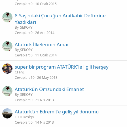
Cevaplar
0
10 Ocak 2015
8 Yaşındaki Çocuğun Anıtkabir Defterine
Yazdıkları
By_SEKOPY
Cevaplar
0
26 Ara 2014
Atatürk İlkelerinin Amacı
By_SEKOPY
Cevaplar
0
11 Ocak 2014
süper bir program ATATÜRK'le ilgili herşey
CFenL
Cevaplar
10
26 May 2013
Atatürkün Omzundaki Emanet
By_SEKOPY
Cevaplar
0
21 Nis 2013
Atatürk’ün Edremit'e geliş yıl dönümü
1001Design
Cevaplar
0
14 Nis 2013