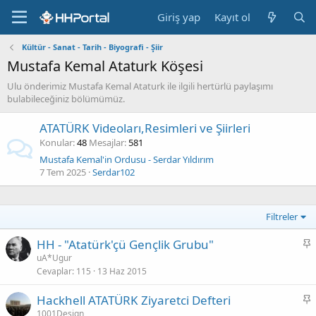
Giriş yap
Kayıt ol
Kültür - Sanat - Tarih - Biyografi - Şiir
Mustafa Kemal Ataturk Köşesi
Ulu önderimiz Mustafa Kemal Ataturk ile ilgili hertürlü paylaşımı
bulabileceğiniz bölümümüz.
ATATÜRK Videoları,Resimleri ve Şiirleri
Konular
48
Mesajlar
581
Mustafa Kemal'in Ordusu - Serdar Yıldırım
7 Tem 2025
Serdar102
Filtreler
S
HH - "Atatürk'çü Gençlik Grubu"
a
uA*Ugur
Cevaplar
115
13 Haz 2015
b
i
S
Hackhell ATATÜRK Ziyaretci Defteri
t
a
1001Design