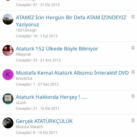
Cevaplar
91
31 Eki 2013
b
i
S
ATAMIZ İcin Hergün Bir Defa ATAM IZINDEYIZ
t
a
Yaziyoruz
b
1001Design
i
Cevaplar
1K
3 Eyl 2013
t
S
Atatürk 152 Ülkede Böyle Biliniyor
a
Albayrak
Cevaplar
33
21 Ara 2012
b
i
S
Mustafa Kemal Atatürk Albümü İnteraktif DVD
t
K
a
KnockOut
Cevaplar
1
27 Kas 2012
b
i
S
Ataturk Hakkında Herşey ! ....
t
a
uLash
Cevaplar
21
16 Eki 2011
b
i
S
Gerçek ATATÜRKÇÜLÜK
t
a
MozoLe Miяach
Cevaplar
8
16 Eki 2011
b