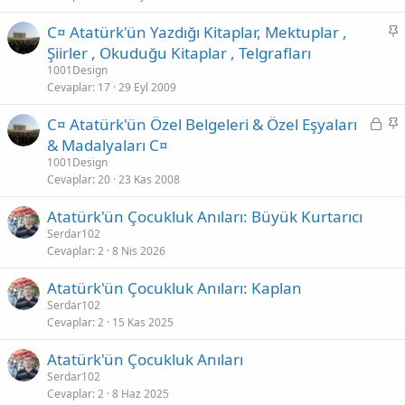
t
S
C¤ Atatürk'ün Yazdığı Kitaplar, Mektuplar ,
a
Şiirler , Okuduğu Kitaplar , Telgrafları
b
1001Design
i
Cevaplar
17
29 Eyl 2009
t
K
S
C¤ Atatürk'ün Özel Belgeleri & Özel Eşyaları
i
a
& Madalyaları C¤
l
b
1001Design
i
i
Cevaplar
20
23 Kas 2008
t
t
Atatürk'ün Çocukluk Anıları: Büyük Kurtarıcı
l
Serdar102
i
Cevaplar
2
8 Nis 2026
Atatürk'ün Çocukluk Anıları: Kaplan
Serdar102
Cevaplar
2
15 Kas 2025
Atatürk'ün Çocukluk Anıları
Serdar102
Cevaplar
2
8 Haz 2025