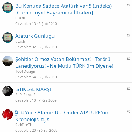
i
S
Bu Konuda Sadece Atatürk Var !! (İndeks)
t
a
[Cumhuriyet Bayramına İthafen]
b
uLash
i
Cevaplar
13
3 Şub 2010
t
S
Ataturk Gunlugu
a
uLash
Cevaplar
32
3 Şub 2010
b
i
S
Şehitler Ölmez Vatan Bölünmez! - Terörü
t
a
Lanetliyoruz! - Ne Mutlu TÜRK'üm Diyene!
b
1001Design
i
Cevaplar
54
3 Şub 2010
t
S
iSTiKLAL MARŞI
a
PePeSanceS
Cevaplar
10
7 Kas 2009
b
i
S
¤ۣۜ..¤ Yüce Atamız Ulu Önder ATATÜRK'ün
t
a
Kronolojisi ¤ۣۜ..¤
b
SickDreTh
i
Cevaplar
20
30 Eyl 2009