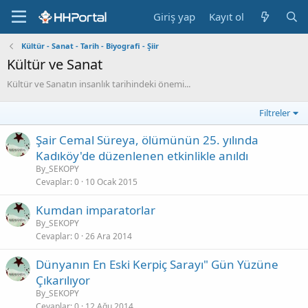
Giriş yap
Kayıt ol
Kültür - Sanat - Tarih - Biyografi - Şiir
Kültür ve Sanat
Kültür ve Sanatın insanlık tarihindeki önemi...
Filtreler
Şair Cemal Süreya, ölümünün 25. yılında
Kadıköy'de düzenlenen etkinlikle anıldı
By_SEKOPY
Cevaplar
0
10 Ocak 2015
Kumdan imparatorlar
By_SEKOPY
Cevaplar
0
26 Ara 2014
Dünyanın En Eski Kerpiç Sarayı" Gün Yüzüne
Çıkarılıyor
By_SEKOPY
Cevaplar
0
12 Ağu 2014