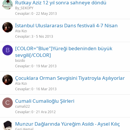
Rutkay Aziz 12 yıl sonra sahneye döndü
By_SEKOPY
Cevaplar
0
22 May 2013
İstanbul Uluslararası Dans festivali 4-7 Nisan
Ata Kızı
Cevaplar
3
5 Nis 2013
[COLOR="Blue"]Yüreği bedeninden büyük
B
sevgili[/COLOR]
bozdo
Cevaplar
0
19 Mar 2013
Çocuklara Orman Sevgisini Tiyatroyla Aşılıyorlar
Ata Kızı
Cevaplar
0
16 Mar 2013
Cumali Cumalioğlu Şiirleri
C
cumali22
Cevaplar
0
21 Ara 2012
Munzur Dağlarında Yüreğim Asıldı - Aysel Kılıç
Gazi Kemal