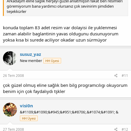
Arkadaşım eline sağlık herşeyi güzel anlatmışsın fakat ben resimleri
göremiyorum bana yardımcı olursanız çok sevinirim şimdiden
teşekkürler
konuda toplam 83 adet resim var dolayisi ile yuklenmesi
zaman alabilir baglantinin yavas oldugunu dusunuyorum
yoksa kısa bi surede aciliyor okadar uzun sürmüyor
susuz_yaz
New member
HH Üyesi
26 Tem 2008
#11
çok güzel olmuş eline sağlık ben bilg programcılıgı okuyorum
benim için çok faydalıydı tşkler
visi0n
&#1109;&#1090;&#945;&#951;&#8706;.&#1074;&#1091; &
HH Üyesi
27 Tem 2008
#12