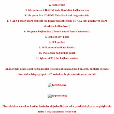
2. Ram slotlari
3. Ide portu---> CD-ROM Yada Hard disk bağlantısı icin
4. Ide portu 2--> CD-ROM Yada Hard disk bağlantısı icin
5. S ATA portlari Hard disk icin en güncel bağlantı biçimi ( S ATA yeni genarasyon Hard
disklerde kullanılıyor )
6. On panel bağlantıları ( Front Control Panel Connectors )
7. Disket (flopy) portu
8. PCI portlari
9. AGP portu (Grafikarti icindir)
10. Dışa açılan bağlantılar paneli
11. işlemci (CPU) fan bağlantı noktası
Anakart icin genel olarak bizim montaj sırasında kullanacağımız bunlardı, bunların dışında
biraz daha detaya girip 6. ve 7. resimlere de göz atmakta yarar var tabi
Piyasadaki en son çıkan kartlar üzerinden değerlendirirsek arka paneldeki çıkışları ve girişlerinin
resim 7 deki açıklaması böyle olur