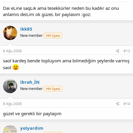
Dai eLine saqLık ama tesekkürler neden bu kadAr az onu
anlamıs deiLim ok güzeL bir paylasım :goz:
ikk85
New member
HH Üyesi
8 Ağu 2008
#13
saol kardeş bende topluyom ama bilmediğim şeylerde varmış
saol
ibrah_İN
New member
HH Üyesi
8 Ağu 2008
#14
güzel ve gerekli bir paylaşım
yolyardim