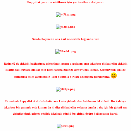
Flop yi takıyoruz ve sabitlemek için yan taraftan vidalıyoruz.
Sırada flopimizin ana kart ve elektrik bağlantısı var.
Resim 62 de elektrik bağlantımız gösterilmiş, aynen uygulayın ama takarken dikkat edin elektrik
skartindaki raylara dikkat edin karşı tarafta gececiği yere uyumlu olmalı. Giremeyecek şekilde
zorlanırsa teller yamulabilir. Tabi bununla birlikte ödediğiniz paralarınıza
63. resimde flopy disket sürücüsünün ana karta gidecek olan kablonun takılı hali. Bu kabloyu
takarken bir yanında orta kısmın da ki dişe dikkat edin ve karsı tarafta o dış için bir girinti var.
girintiye denk gelecek şekilde takılmalı çünkü bu girinti doğru bağlamanın işareti.