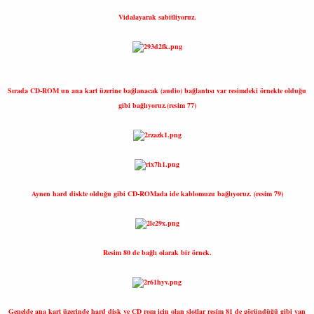
Vidalayarak sabitliyoruz.
Sırada CD-ROM un ana kart üzerine bağlanacak (audio) bağlantısı var resimdeki örnekte olduğu
gibi bağlıyoruz.(resim 77)
Aynen hard diskte olduğu gibi CD-ROMada ide kablomuzu bağlıyoruz. (resim 79)
Resim 80 de bağlı olarak bir örnek.
Genelde ana kart üzerinde hard disk ve CD rom için olan slotlar resim 81 de göründüğü gibi yan