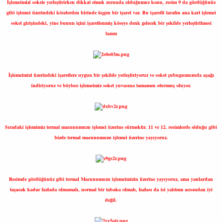
İşlemcimizi sokete yerleştirirken dikkat etmek zorunda olduğumuz konu, resim 9 da gördüğünüz
gibi işlemci üzerindeki köselerden birinde üçgen bir işaret var. Bu işaretli tarafın ana kart işlemci
soket girişindeki, yine bunun içini işaretlenmiş köseye denk gelecek bir şekilde yerleştirilmesi
lazım
İşlemcimizi üzerindeki işaretlere uygun bir şekilde yerleştiriyoruz ve soket çubugumuzuda aşağı
indiriyoruz ve böylece işlemcimiz soket yuvasına tamamen oturmuş oluyor.
Sıradaki işlemimiz termal macunumuzu işlemci üzerine sürmektir. 11 ve 12. resimlerde olduğu gibi
bizde termal macunumuzu işlemci üzerine yayıyoruz.
Resimde gördüğünüz gibi termal Macunumuzu işlemcimizin üzerine yayıyoruz, ama yanlardan
taşacak kadar fazlada olmamalı, normal bir tabaka olmalı, fazlası da isi yalıtımı acısından iyi
değil.