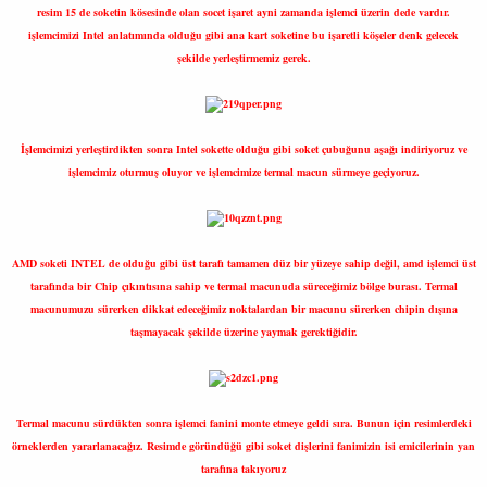
resim 15 de soketin kösesinde olan socet işaret ayni zamanda işlemci üzerin dede vardır.
işlemcimizi Intel anlatımında olduğu gibi ana kart soketine bu işaretli köşeler denk gelecek
şekilde yerleştirmemiz gerek.
İşlemcimizi yerleştirdikten sonra Intel sokette olduğu gibi soket çubuğunu aşağı indiriyoruz ve
işlemcimiz oturmuş oluyor ve işlemcimize termal macun sürmeye geçiyoruz.
AMD soketi INTEL de olduğu gibi üst tarafı tamamen düz bir yüzeye sahip değil, amd işlemci üst
tarafında bir Chip çıkıntısına sahip ve termal macunuda süreceğimiz bölge burası. Termal
macunumuzu sürerken dikkat edeceğimiz noktalardan bir macunu sürerken chipin dışına
taşmayacak şekilde üzerine yaymak gerektiğidir.
Termal macunu sürdükten sonra işlemci fanini monte etmeye geldi sıra. Bunun için resimlerdeki
örneklerden yararlanacağız. Resimde göründüğü gibi soket dişlerini fanimizin isi emicilerinin yan
tarafına takıyoruz