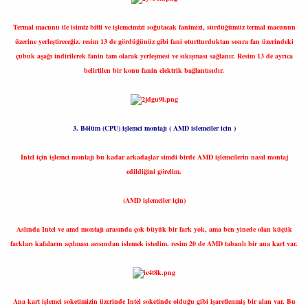
Termal macunu ile isimiz bitti ve işlemcimizi soğutacak fanimizi, sürdüğümüz termal macunun
üzerine yerleştireceğiz. resim 13 de gördüğünüz gibi fani oturtturduktan sonra fan üzerindeki
çubuk aşağı indirilerek fanin tam olarak yerleşmesi ve sıkışması sağlanır. Resim 13 de ayrıca
belirtilen bir konu fanin elektrik bağlantısıdır.
3. Bölüm (CPU) işlemci montajı ( AMD islemciler icin )
Intel için işlemci montajı bu kadar arkadaşlar simdi birde AMD işlemcilerin nasıl montaj
edildiğini görelim.
(AMD işlemciler için)
Aslında Intel ve amd montajı arasında çok büyük bir fark yok, ama ben yinede olan küçük
farkları kafaların açılması acısından islemek istedim. resim 20 de AMD tabanlı bir ana kart var.
Ana kart işlemci soketimizin üzerinde Intel soketinde olduğu gibi işaretlenmiş bir alan var. Bu