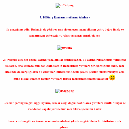
3. Bölüm ( Ramların slotlarına takılısı )
ilk atacağımız adim Resim 24 de görünen ram slotumuzun mandallarını geriye doğru itmek ve
ramlarımızın yerleşeceği yuvaları tamamen açmak oluyor.
25. resimde görünen önemli ayrıntı yada dikkat etmemiz lazım. Bu ayrıntı ramlarımızın yerleşeceği
slotlarda, orta kısımda bulunan çıkıntılardır. Ramlarımızı yuvalara yerleştirdiğimiz anda, ram
ortasında da karşılığı olan bu çıkıntıları birbirilerine denk gelecek şekilde oturtturmalıyız, ama
buna dikkat etmeden ramları yuvalara itersek ramlarımız elimizde kalabilir
Resimde gördüğüm gibi uyguluyoruz, ramlar aşağı doğru bastırılarak yuvalara oturtturuluyor ve
mandallar kapatılıyor iste tüm ram takma işlemi bu kadar
burada dedim gibi en önemli olan nokta ortadaki çıkıntı ve girintilerin bir birilerine denk
gelmesi.