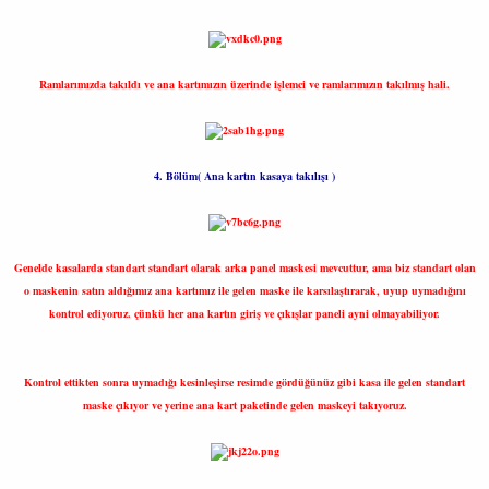
Ramlarımızda takıldı ve ana kartımızın üzerinde işlemci ve ramlarımızın takılmış hali.
4. Bölüm( Ana kartın kasaya takılışı )
Genelde kasalarda standart standart olarak arka panel maskesi mevcuttur, ama biz standart olan
o maskenin satın aldığımız ana kartımız ile gelen maske ile karsılaştırarak, uyup uymadığını
kontrol ediyoruz. çünkü her ana kartın giriş ve çıkışlar paneli ayni olmayabiliyor.
Kontrol ettikten sonra uymadığı kesinleşirse resimde gördüğünüz gibi kasa ile gelen standart
maske çıkıyor ve yerine ana kart paketinde gelen maskeyi takıyoruz.