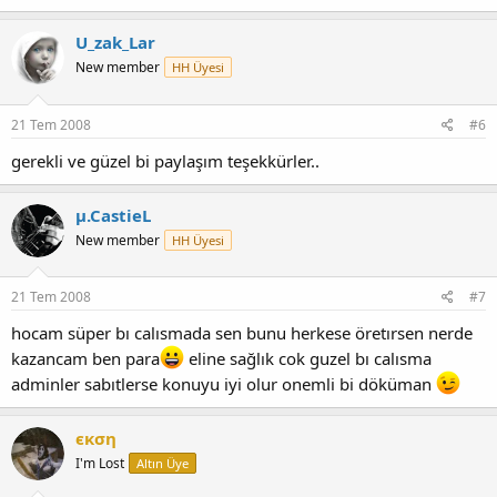
U_zak_Lar
New member
HH Üyesi
21 Tem 2008
#6
gerekli ve güzel bi paylaşım teşekkürler..
µ.CastieL
New member
HH Üyesi
21 Tem 2008
#7
hocam süper bı calısmada sen bunu herkese öretırsen nerde
kazancam ben para
eline sağlık cok guzel bı calısma
adminler sabıtlerse konuyu iyi olur onemli bi döküman
єĸση
I'm Lost
Altın Üye