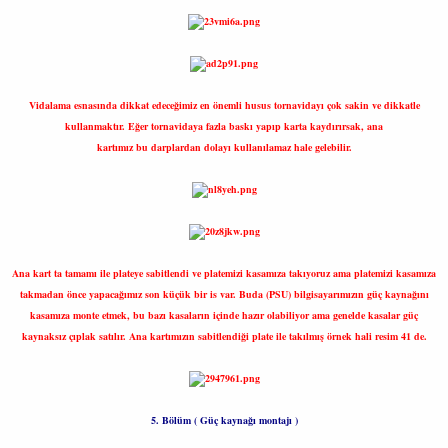
Vidalama esnasında dikkat edeceğimiz en önemli husus tornavidayı çok sakin ve dikkatle
kullanmaktır. Eğer tornavidaya fazla baskı yapıp karta kaydırırsak, ana
kartımız bu darplardan dolayı kullanılamaz hale gelebilir.
Ana kart ta tamamı ile plateye sabitlendi ve platemizi kasamıza takıyoruz ama platemizi kasamıza
takmadan önce yapacağımız son küçük bir is var. Buda (PSU) bilgisayarımızın güç kaynağını
kasamıza monte etmek, bu bazı kasaların içinde hazır olabiliyor ama genelde kasalar güç
kaynaksız çıplak satılır. Ana kartımızın sabitlendiği plate ile takılmış örnek hali resim 41 de.
5. Bölüm ( Güç kaynağı montajı )