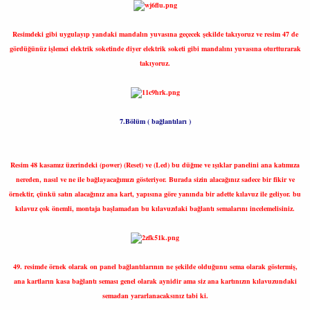
Resimdeki gibi uygulayıp yandaki mandalın yuvasına geçecek şekilde takıyoruz ve resim 47 de
gördüğünüz işlemci elektrik soketinde diyer elektrik soketi gibi mandalını yuvasına oturtturarak
takıyoruz.
7.Bölüm ( bağlantıları )
Resim 48 kasamız üzerindeki (power) (Reset) ve (Led) bu düğme ve ışıklar panelini ana katımıza
nereden, nasıl ve ne ile bağlayacağımızı gösteriyor. Burada sizin alacağınız sadece bir fikir ve
örnektir, çünkü satın alacağınız ana kart, yapısına göre yanında bir adette kılavuz ile geliyor. bu
kılavuz çok önemli, montaja başlamadan bu kılavuzdaki bağlantı semalarını incelemelisiniz.
49. resimde örnek olarak on panel bağlantılarının ne şekilde olduğunu sema olarak göstermiş,
ana kartların kasa bağlantı seması genel olarak aynidir ama siz ana kartınızın kılavuzundaki
semadan yararlanacaksınız tabi ki.