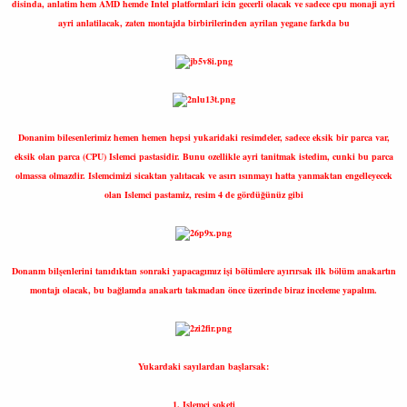
disinda, anlatim hem AMD hemde Intel platformlari icin gecerli olacak ve sadece cpu monaji ayri
ayri anlatilacak, zaten montajda birbirilerinden ayrilan yegane farkda bu
Donanim bilesenlerimiz hemen hemen hepsi yukaridaki resimdeler, sadece eksik bir parca var,
eksik olan parca (CPU) Islemci pastasidir. Bunu ozellikle ayri tanitmak istedim, cunki bu parca
olmassa olmazdir. Islemcimizi sicaktan yalıtacak ve asırı ısınmayı hatta yanmaktan engelleyecek
olan Islemci pastamiz, resim 4 de gördüğünüz gibi
Donanm bilşenlerini tanıdıktan sonraki yapacagımız işi bölümlere ayırırsak ilk bölüm anakartın
montajı olacak, bu bağlamda anakartı takmadan önce üzerinde biraz inceleme yapalım.
Yukardaki sayılardan başlarsak:
1. Islemci soketi