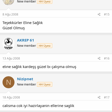
New member
HH Üyesi
8 Ağu 2008
#15
Teşekkürler Eline Sağlık
Güzel Olmuş
AKREP 61
New member
HH Üyesi
13 Ağu 2008
#16
elıne sağlık kardeşş güzel bı çalışma olmuş
Nizipnet
N
New member
HH Üyesi
18 Ağu 2008
#17
calisma cok iyi hazirlayanin ellerine saglik