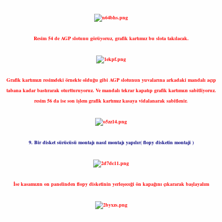
Resim 54 de AGP slotunu görüyoruz, grafik kartımız bu slota takılacak.
Grafik kartımızı resimdeki örnekte olduğu gibi AGP slotunun yuvalarına arkadaki mandalı açıp
tabana kadar bastırarak oturtturuyoruz. Ve mandalı tekrar kapatıp grafik kartımızı sabitliyoruz.
resim 56 da ise son işlem grafik kartımız kasaya vidalanarak sabitlenir.
9. Bir disket sürücüsü montajı nasıl montajı yapılır( flopy disketin montaji )
İse kasamızın on panelinden flopy disketinin yerleşeceği ön kapağını çıkararak başlayalım