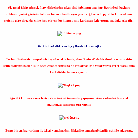
64. resmi takip edersek flopy disketinden çıkan flat kablonun ana kart üzerindeki bağlantı
noktasını yerini görürüz, tabi bu her ana kartta aynı yerde değil ama flopy slotu hd ve cd rom
slotuna göre biraz da enine kısa oluyor. bu konuda ana kartınızın kılavuzuna mutlaka göz atin.
10. Bir hard disk montajı ( Harddisk montaji )
İse har diskimizin camperlarini ayarlamakla başlayalım. Resim 65 de bir örnek var ama sizin
satın aldığınız hard diskle gelen camper şemasına da göz atmanızda yarar var ve genel olarak tüm
hard disklerde sema aynidir.
Eğer iki hdd miz varsa birini slave ötekini ise master yapıyoruz. Ama sadece tek har disk
takılacaksa ikisinden biri yapılır.
Bunu bir cımbız yardımı ile telleri yamulmadan dikkatlice semada gösterdiği şekilde takıyoruz.