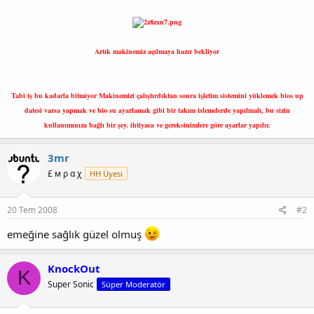
Artık makinemiz açılmaya hazır bekliyor
Tabi iş bu kadarla bitmiyor Makinemizi çalıştırdıktan sonra işletim sistemini yüklemek bios up
datesi varsa yapmak ve bio su ayarlamak gibi bir takım islemelerde yapılmalı, bu sizin
kullanımınıza bağlı bir şey. ihtiyaca ve gereksinimlere göre ayarlar yapılır.
3mr
£ м ρ α χ
HH Üyesi
20 Tem 2008
#2
emeğine sağlık güzel olmuş
KnockOut
K
Super Sonic
Süper Moderatör