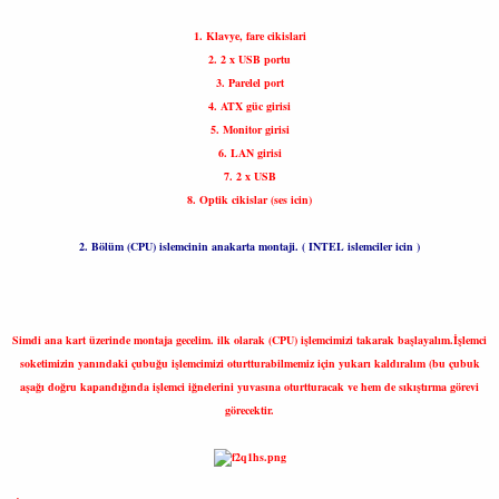
1. Klavye, fare cikislari
2. 2 x USB portu
3. Parelel port
4. ATX güc girisi
5. Monitor girisi
6. LAN girisi
7. 2 x USB
8. Optik cikislar (ses icin)
2. Bölüm (CPU) islemcinin anakarta montaji. ( INTEL islemciler icin )
Simdi ana kart üzerinde montaja gecelim. ilk olarak (CPU) işlemcimizi takarak başlayalım.İşlemci
soketimizin yanındaki çubuğu işlemcimizi oturtturabilmemiz için yukarı kaldıralım (bu çubuk
aşağı doğru kapandığında işlemci iğnelerini yuvasına oturtturacak ve hem de sıkıştırma görevi
görecektir.