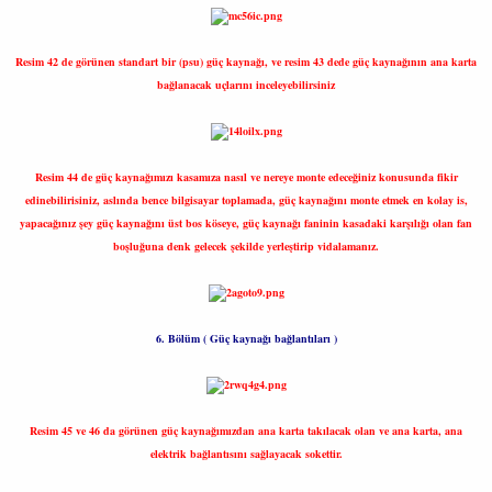
Resim 42 de görünen standart bir (psu) güç kaynağı, ve resim 43 dede güç kaynağının ana karta
bağlanacak uçlarını inceleyebilirsiniz
Resim 44 de güç kaynağımızı kasamıza nasıl ve nereye monte edeceğiniz konusunda fikir
edinebilirisiniz, aslında bence bilgisayar toplamada, güç kaynağını monte etmek en kolay is,
yapacağınız şey güç kaynağını üst bos köseye, güç kaynağı faninin kasadaki karşılığı olan fan
boşluğuna denk gelecek şekilde yerleştirip vidalamanız.
6. Bölüm ( Güç kaynağı bağlantıları )
Resim 45 ve 46 da görünen güç kaynağımızdan ana karta takılacak olan ve ana karta, ana
elektrik bağlantısını sağlayacak sokettir.