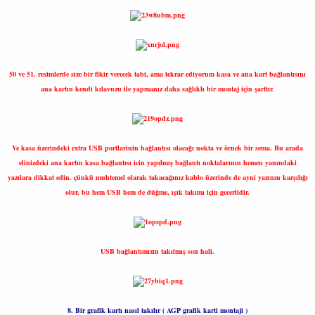
50 ve 51. resimlerde size bir fikir verecek tabi, ama tekrar ediyorum kasa ve ana kart bağlantısını
ana kartın kendi kılavuzu ile yapmanız daha sağlıklı bir montaj için şarttır.
Ve kasa üzerindeki extra USB portlarinin bağlantısı olacağı nokta ve örnek bir sema. Bu arada
elinizdeki ana kartın kasa bağlantısı icin yapılmış bağlantı noktalarının hemen yanındaki
yazılara dikkat edin. çünkü muhtemel olarak takacağınız kablo üzerinde de ayni yazının karşılığı
olur, bu hem USB hem de düğme, ışık takımı için gecerlidir.
USB bağlantımızın takılmış son hali.
8. Bir grafik kartı nasıl takılır ( AGP grafik karti montaji )