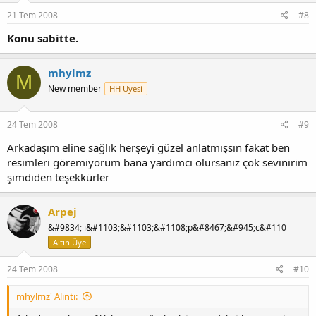
21 Tem 2008
#8
Konu sabitte.
mhylmz
M
New member
HH Üyesi
24 Tem 2008
#9
Arkadaşım eline sağlık herşeyi güzel anlatmışsın fakat ben
resimleri göremiyorum bana yardımcı olursanız çok sevinirim
şimdiden teşekkürler
Arpej
&#9834; i&#1103;&#1103;&#1108;p&#8467;&#945;c&#110
Altın Üye
24 Tem 2008
#10
mhylmz' Alıntı: