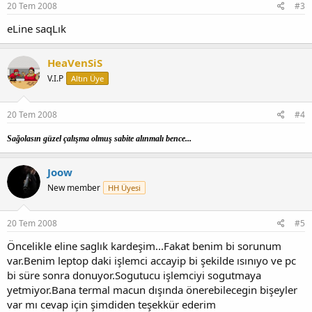
20 Tem 2008
#3
eLine saqLık
HeaVenSiS
V.I.P
Altın Üye
20 Tem 2008
#4
Sağolasın güzel çalışma olmuş sabite alınmalı bence...
Joow
New member
HH Üyesi
20 Tem 2008
#5
Öncelikle eline saglık kardeşim...Fakat benim bi sorunum
var.Benim leptop daki işlemci accayip bi şekilde ısınıyo ve pc
bi süre sonra donuyor.Sogutucu işlemciyi sogutmaya
yetmiyor.Bana termal macun dışında önerebilecegin bişeyler
var mı cevap için şimdiden teşekkür ederim