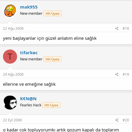
mak955
New member
HH Üyesi
22 Ağu 2008
#18
yeni başlayanlar için güzel anlatım eline sağlık
tifarkec
T
New member
HH Üyesi
29 Ağu 2008
#19
ellerine ve emeğine sağlık
K€N@N
Fearles Hack
HH Üyesi
22 Eyl 2008
#20
o kadar cok topluyorumkı artık gozum kapalı da toplarım