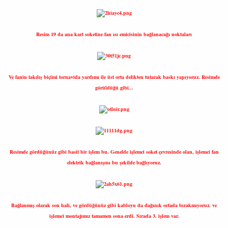
Resim 19 da ana kart soketine fan ısı emicisinin bağlanacağı noktaları
Ve fanin takılış biçimi tornavida yardımı ile üst orta delikten tutarak baskı yapıyoruz. Resimde
görüldüğü gibi...
Resimde gördüğünüz gibi basit bir işlem bu. Genelde işlemci soket çevresinde olan, işlemci fan
elektrik bağlanışını bu şekilde bağlıyoruz.
Bağlanmış olarak son hali, ve gördüğünüz gibi kabloyu da dağınık ortada bırakmıyoruz. ve
işlemci montajımız tamamen sona erdi. Sırada 3. işlem var.