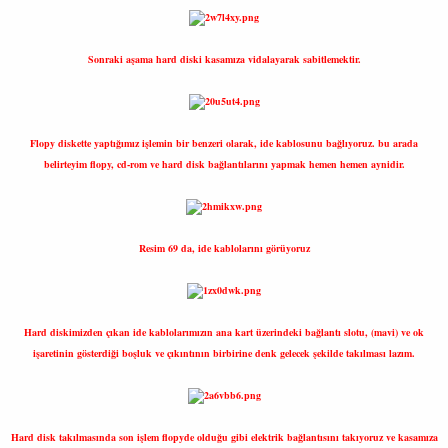
Sonraki aşama hard diski kasamıza vidalayarak sabitlemektir.
Flopy diskette yaptığımız işlemin bir benzeri olarak, ide kablosunu bağlıyoruz. bu arada
belirteyim flopy, cd-rom ve hard disk bağlantılarını yapmak hemen hemen aynidir.
Resim 69 da, ide kablolarını görüyoruz
Hard diskimizden çıkan ide kablolarımızın ana kart üzerindeki bağlantı slotu, (mavi) ve ok
işaretinin gösterdiği boşluk ve çıkıntının birbirine denk gelecek şekilde takılması lazım.
Hard disk takılmasında son işlem flopyde olduğu gibi elektrik bağlantısını takıyoruz ve kasamıza