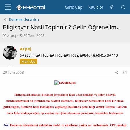
Giriş yap
Kayıt ol
Donanım Sorunları
Bilgisayar Nasil Toplanir ? Gelin Öğrenelim..
K
B
Arpej
20 Tem 2008
o
a
n
ş
Arpej
b
l
&#9834; i&#1103;&#1103;&#1108;p&#8467;&#945;c&#110
u
a
y
n
Altın Üye
u
g
b
ı
20 Tem 2008
#1
a
ç
ş
t
l
a
a
r
Merhaba arkadaslar, donanım piyasasının hiçte ucuz olmadigı ve kolay kolayda
t
i
ucuzlayamayacagı bu gunlerde,size faydali olabilecek, bilgisayar parcalarının nasıl bir araya
a
h
getirilecegini, bunların nasıl montajının yapılacağı hakkında genel bilgi vermek istedim. Lafı cok
n
i
daha fazla uzatmıyacağım, işe montaj edeceğimiz donanım parcalarını tanımakla başlayalım.
Not:
Donanım bilesenlerini anlatirken model ve soketlerine yazida yer verilmeyecek, CPU montaji