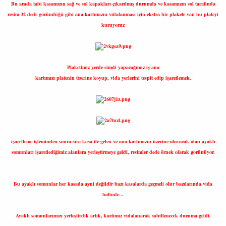
Bu arada tabi kasamızın sağ ve sol kapakları çıkarılmış durumda ve kasamızın sol tarafında
resim 32 dede göründüğü gibi ana kartımızın vidalanması için ekstra bir plakete var, bu plateyi
kuruyoruz
Plaketimiz yerde simdi yapacağımız iş ana
kartımızı platenin üzerine koyup, vida yerlerini tespit edip işaretlemek.
işaretleme işleminden sonra sıra kasa ile gelen ve ana kartımızın üzerine oturacak olan ayaklı
somunları işaretlediğimiz alanlara yerleştirmeye geldi, resimler dede örnek olarak görünüyor.
Bu ayaklı somunlar her kasada ayni değildir bazı kasalarda geçmeli olur bazılarında vida
halinde...
Ayaklı somunlarımızı yerleştirdik artık, kartımız vidalanarak sabitlenecek duruma geldi.