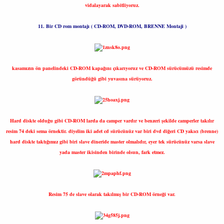
vidalayarak sabitliyoruz.
11. Bir CD rom montajı ( CD-ROM, DVD-ROM, BRENNE Montaji )
kasamızın ön panelindeki CD-ROM kapağını çıkarıyoruz ve CD-ROM sürücümüzü resimde
göründüğü gibi yuvasına sürüyoruz.
Hard diskte olduğu gibi CD-ROM larda da camper vardır ve benzeri şekilde camperler takılır
resim 74 deki sema örnektir. diyelim iki adet cd sürücünüz var biri dvd diğeri CD yakıcı (brenne)
hard diskte taktığımız gibi biri slave dineride master olmalıdır, eyer tek sürücünüz varsa slave
yada master ikisinden birinde olsun, fark etmez.
Resim 75 de slave olarak takılmış bir CD-ROM örneği var.