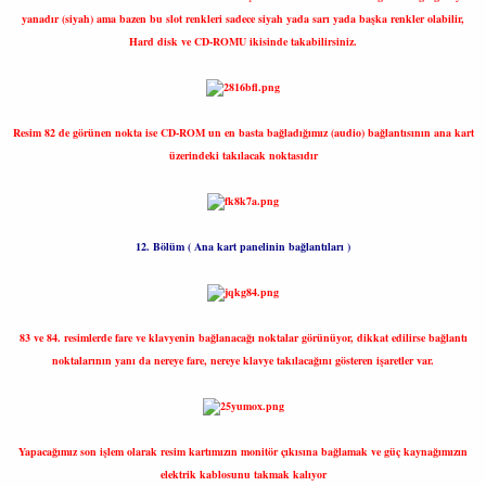
yanadır (siyah) ama bazen bu slot renkleri sadece siyah yada sarı yada başka renkler olabilir,
Hard disk ve CD-ROMU ikisinde takabilirsiniz.
Resim 82 de görünen nokta ise CD-ROM un en basta bağladığımız (audio) bağlantısının ana kart
üzerindeki takılacak noktasıdır
12. Bölüm ( Ana kart panelinin bağlantıları )
83 ve 84. resimlerde fare ve klavyenin bağlanacağı noktalar görünüyor, dikkat edilirse bağlantı
noktalarının yanı da nereye fare, nereye klavye takılacağını gösteren işaretler var.
Yapacağımız son işlem olarak resim kartımızın monitör çıkısına bağlamak ve güç kaynağımızın
elektrik kablosunu takmak kalıyor