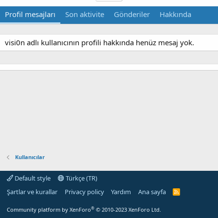
Profil mesajları
Son aktivite
Gönderiler
Hakkında
visi0n adlı kullanıcının profili hakkında henüz mesaj yok.
Kullanıcılar
Default style
Türkçe (TR)
Şartlar ve kurallar
Privacy policy
Yardım
Ana sayfa
R
S
S
®
Community platform by XenForo
© 2010-2023 XenForo Ltd.