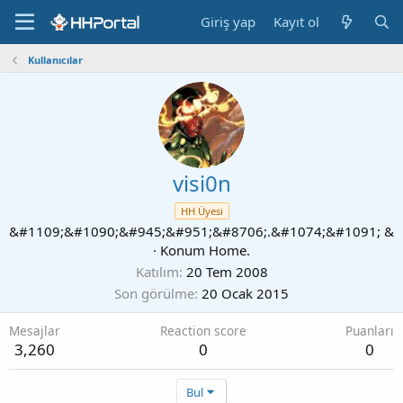
Giriş yap
Kayıt ol
Kullanıcılar
visi0n
HH Üyesi
&#1109;&#1090;&#945;&#951;&#8706;.&#1074;&#1091; &
·
Konum
Home.
Katılım
20 Tem 2008
Son görülme
20 Ocak 2015
Mesajlar
Reaction score
Puanları
3,260
0
0
Bul