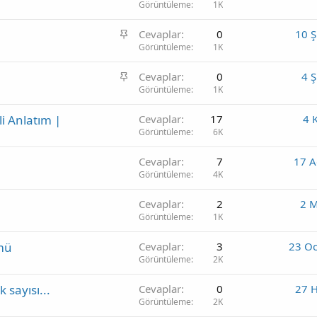
a
Görüntüleme
1K
b
S
Cevaplar
0
10 
i
a
Görüntüleme
1K
t
b
S
Cevaplar
0
4 
i
a
Görüntüleme
1K
t
b
i Anlatım |
Cevaplar
17
4 
i
Görüntüleme
6K
t
Cevaplar
7
17 A
Görüntüleme
4K
Cevaplar
2
2 
Görüntüleme
1K
mü
Cevaplar
3
23 O
Görüntüleme
2K
 sayısı...
Cevaplar
0
27 
Görüntüleme
2K