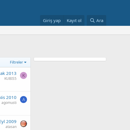
Giriş yap
Kayıt ol
Ara
Filtreler
cak 2013
K
KUBIS5
Nis 2010
A
agomusti
Eyl 2009
atasan