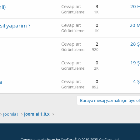
li)
Cevaplar
3
20 
Görüntüleme
1K
sil yaparim ?
Cevaplar
0
20 M
Görüntüleme
1K
Cevaplar
2
28 
Görüntüleme
920
Cevaplar
0
19 
Görüntüleme
2K
a
Cevaplar
0
4 
Görüntüleme
892
Buraya mesaj yazmak için üye olm
Joomla !
Joomla! 1.0.x
®
Community platform by XenForo
© 2010-2023 XenForo Ltd.