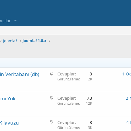
ıcılar
Joomla !
Joomla! 1.0.x
S
n Veritabanı (db)
Cevaplar
8
1 O
a
Görüntüleme
2K
b
i
S
zmi Yok
t
Cevaplar
73
2 
a
Görüntüleme
12K
b
i
S
 Kılavuzu
t
Cevaplar
8
4 
a
Görüntüleme
3K