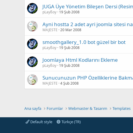
JUGA Üye Yönetim Bileşen Dersi (Resim
pLayßoy
19 Şub 2008
Ayni hostta 2 adet ayri joomla sitesi na
MAJESTE
20 Mar 2008
smoothgallery_1.0 bot güzel bir bot
pLayßoy
19 Şub 2008
Joomlaya Html Kodlarını Ekleme
pLayßoy
19 Şub 2008
Sunucunuzun PHP Özelliklerine Bakm
MAJESTE
4 Şub 2008
Ana sayfa
Forumlar
Webmaster & Tasarım
Templates
Default style
Türkçe (TR)