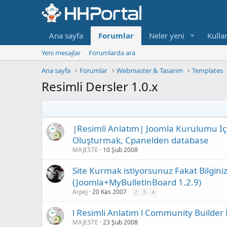
Ana sayfa
Forumlar
Neler yeni
Kullan
Yeni mesajlar
Forumlarda ara
Ana sayfa
Forumlar
Webmaster & Tasarım
Templates
Resimli Dersler 1.0.x
|Resimli Anlatım| Joomla Kurulumu Içi
Oluşturmak, Cpanelden database
MAJESTE
10 Şub 2008
Site Kurmak istiyorsunuz Fakat Bilgini
(Joomla+MyBulletinBoard 1.2.9)
Arpej
20 Kas 2007
2
3
4
l Resimli Anlatım l Community Builder
MAJESTE
23 Şub 2008