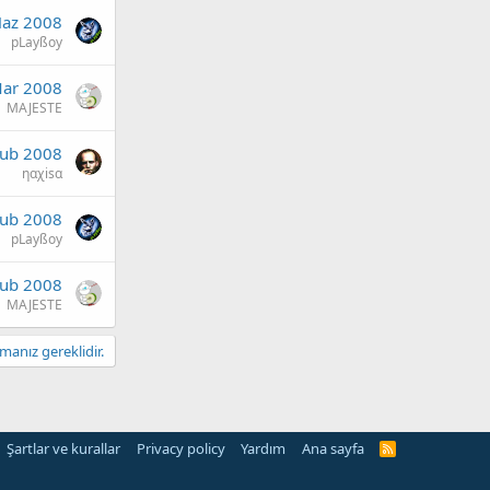
Haz 2008
pLayßoy
ar 2008
MAJESTE
Şub 2008
ηαχiѕα
Şub 2008
pLayßoy
Şub 2008
MAJESTE
anız gereklidir.
Şartlar ve kurallar
Privacy policy
Yardım
Ana sayfa
R
S
S