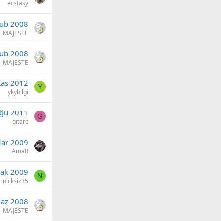
ecstasy
Şub 2008
MAJESTE
Şub 2008
MAJESTE
Kas 2012
Y
ykybilgi
ğu 2011
G
gitarc
Mar 2009
AmaR
cak 2009
N
nicksiz35
Haz 2008
MAJESTE