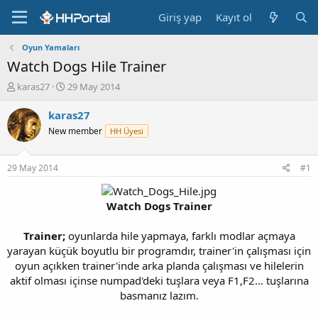
Giriş yap
Kayıt ol
Oyun Yamaları
Watch Dogs Hile Trainer
K
B
karas27
29 May 2014
o
a
n
ş
karas27
b
l
New member
HH Üyesi
u
a
y
n
u
g
29 May 2014
#1
b
ı
a
ç
ş
t
Watch Dogs Trainer
l
a
a
r
Trainer;
oyunlarda hile yapmaya, farklı modlar açmaya
t
i
yarayan küçük boyutlu bir programdır, trainer'in çalışması için
a
h
oyun açıkken trainer'inde arka planda çalışması ve hilelerin
n
i
aktif olması içinse numpad'deki tuşlara veya F1,F2... tuşlarına
basmanız lazım.