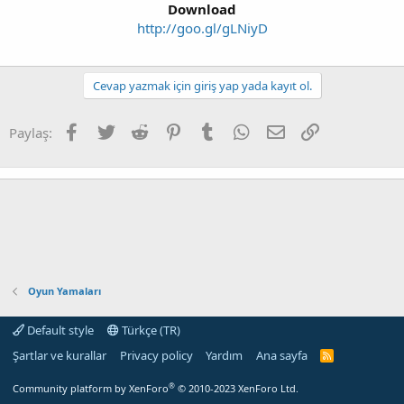
Download
http://goo.gl/gLNiyD
Cevap yazmak için giriş yap yada kayıt ol.
Facebook
Twitter
Reddit
Pinterest
Tumblr
WhatsApp
E-posta
Link
Paylaş:
Oyun Yamaları
Default style
Türkçe (TR)
Şartlar ve kurallar
Privacy policy
Yardım
Ana sayfa
R
S
S
®
Community platform by XenForo
© 2010-2023 XenForo Ltd.