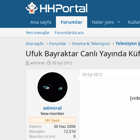
Ana sayfa
Forumlar
Neler yeni
Kullan
Yeni mesajlar
Forumlarda ara
Ana sayfa
Forumlar
Sinema & Televizyon
Televizyon Ş
Ufuk Bayraktar Canlı Yayında Küf
K
B
admiral
30 Eyl 2012
o
a
n
ş
30 Eyl 2012
b
l
u
a
y
n
u
g
[vid
b
ı
admiral
a
ç
ş
t
New member
l
a
HH Üyesi
a
r
Katılım
30 Haz 2006
t
i
Mesajlar
12,510
a
h
Reaction score
0