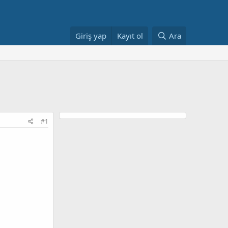
Giriş yap
Kayıt ol
Ara
#1