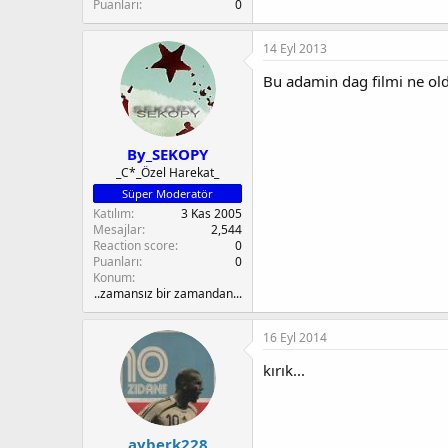
n
i
Puanları
0
14 Eyl 2013
Bu adamin dag filmi ne oldu
By_SEKOPY
_C*_Özel Harekat_
Süper Moderatör
Katılım
3 Kas 2005
Mesajlar
2,544
Reaction score
0
Puanları
0
Konum
..zamansız bir zamandan...
16 Eyl 2014
kırık...
ayberk228