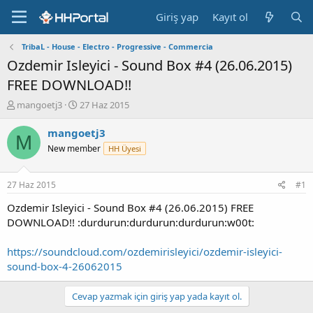
Giriş yap
Kayıt ol
TribaL - House - Electro - Progressive - Commercia
Ozdemir Isleyici - Sound Box #4 (26.06.2015)
FREE DOWNLOAD!!
K
B
mangoetj3
27 Haz 2015
o
a
n
ş
mangoetj3
M
b
l
New member
HH Üyesi
u
a
y
n
u
g
27 Haz 2015
#1
b
ı
a
ç
Ozdemir Isleyici - Sound Box #4 (26.06.2015) FREE
ş
t
DOWNLOAD!! :durdurun:durdurun:durdurun:w00t:
l
a
a
r
https://soundcloud.com/ozdemirisleyici/ozdemir-isleyici-
t
i
sound-box-4-26062015
a
h
n
i
Cevap yazmak için giriş yap yada kayıt ol.