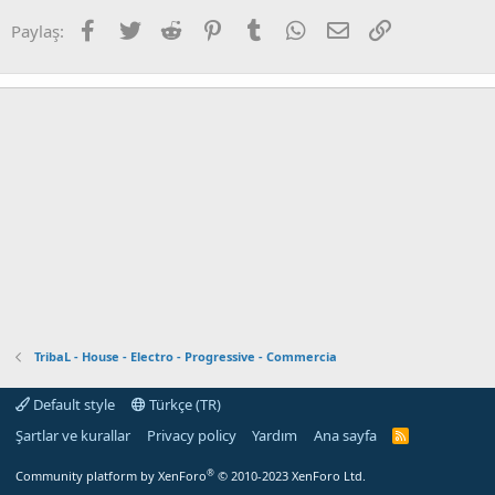
Facebook
Twitter
Reddit
Pinterest
Tumblr
WhatsApp
E-posta
Link
Paylaş:
TribaL - House - Electro - Progressive - Commercia
Default style
Türkçe (TR)
Şartlar ve kurallar
Privacy policy
Yardım
Ana sayfa
R
S
S
®
Community platform by XenForo
© 2010-2023 XenForo Ltd.