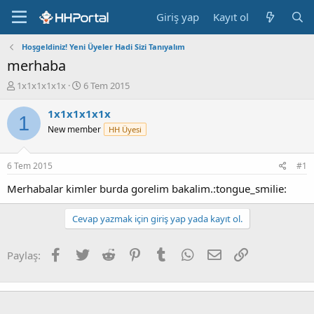
Giriş yap
Kayıt ol
Hoşgeldiniz! Yeni Üyeler Hadi Sizi Tanıyalım
merhaba
K
B
1x1x1x1x1x
6 Tem 2015
o
a
n
ş
1x1x1x1x1x
1
b
l
New member
HH Üyesi
u
a
y
n
u
g
6 Tem 2015
#1
b
ı
a
ç
Merhabalar kimler burda gorelim bakalim.:tongue_smilie:
ş
t
l
a
Cevap yazmak için giriş yap yada kayıt ol.
a
r
t
i
a
h
Facebook
Twitter
Reddit
Pinterest
Tumblr
WhatsApp
E-posta
Link
Paylaş:
n
i