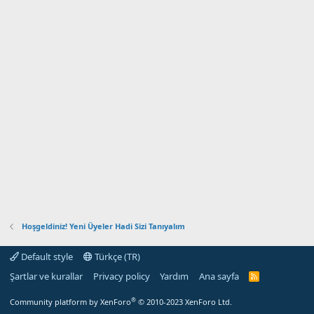
Hoşgeldiniz! Yeni Üyeler Hadi Sizi Tanıyalım
Default style
Türkçe (TR)
Şartlar ve kurallar
Privacy policy
Yardım
Ana sayfa
R
S
S
®
Community platform by XenForo
© 2010-2023 XenForo Ltd.