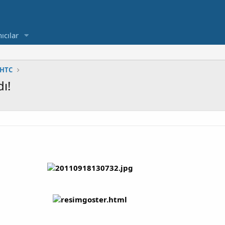
ıcılar
HTC
ı!