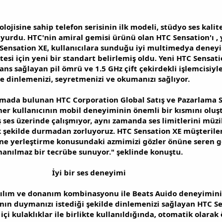
lojisine sahip telefon serisinin ilk modeli, stüdyo ses kalit
yurdu. HTC'nin amiral gemisi ürünü olan HTC Sensation'ı , y
Sensation XE, kullanıcılara sunduğu iyi multimedya deneyi
tesi için yeni bir standart belirlemiş oldu. Yeni HTC Sensat
ans sağlayan pil ömrü ve 1.5 GHz çift çekirdekli işlemcisiy
e dinlemenizi, seyretmenizi ve okumanızı sağlıyor.
mada bulunan HTC Corporation Global Satış ve Pazarlama
her kullanıcının mobil deneyiminin önemli bir kısmını oluşt
ş ses üzerinde çalışmıyor, aynı zamanda ses limitlerini müzi
 şekilde durmadan zorluyoruz. HTC Sensation XE müşterile
e yerleştirme konusundaki azmimizi gözler önüne seren 
nanılmaz bir tecrübe sunuyor." şeklinde konuştu.
İyi bir ses deneyimi
zılım ve donanım kombinasyonu ile Beats Auido deneyimini
ının duymanızı istediği şekilde dinlemenizi sağlayan HTC Se
içi kulaklıklar ile birlikte kullanıldığında, otomatik olarak 