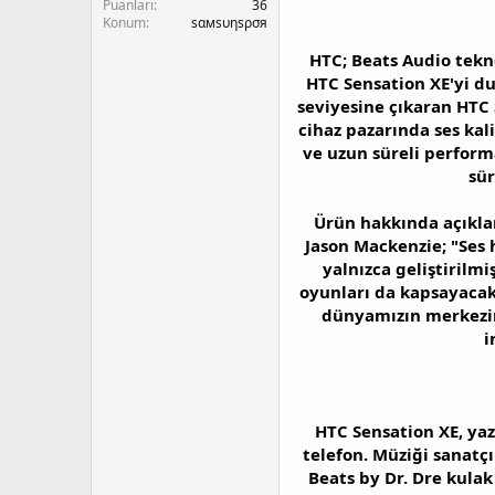
n
i
Puanları
36
Konum
ѕαмѕυηѕρσя
HTC; Beats Audio tekno
HTC Sensation XE'yi du
seviyesine çıkaran HTC 
cihaz pazarında ses kali
ve uzun süreli perform
sür
Ürün hakkında açıkla
Jason Mackenzie; "Ses 
yalnızca geliştirilmi
oyunları da kapsayacak
dünyamızın merkezin
i
HTC Sensation XE, ya
telefon. Müziği sanatç
Beats by Dr. Dre kulak 