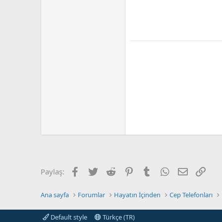
Facebook
Twitter
Reddit
Pinterest
Tumblr
WhatsApp
E-posta
Link
Paylaş:
Ana sayfa
Forumlar
Hayatın İçinden
Cep Telefonları
Default style
Türkçe (TR)