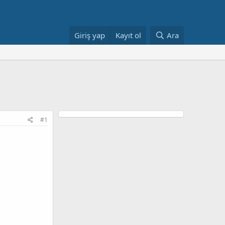
Giriş yap
Kayıt ol
Ara
#1