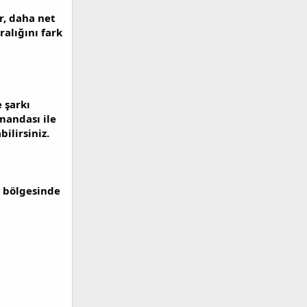
r, daha net
ralığını fark
 şarkı
mandası ile
ilirsiniz.
k bölgesinde