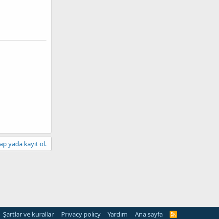
ap yada kayıt ol.
Şartlar ve kurallar
Privacy policy
Yardım
Ana sayfa
R