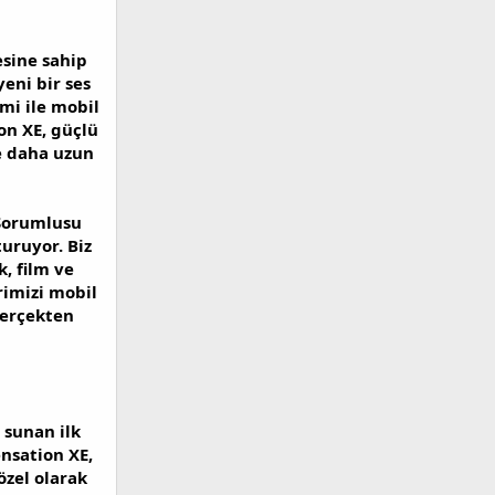
esine sahip
eni bir ses
mi ile mobil
ion XE, güçlü
le daha uzun
 Sorumlusu
uruyor. Biz
k, film ve
rimizi mobil
gerçekten
 sunan ilk
nsation XE,
özel olarak