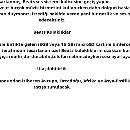
sarlanmış, Beats ses sistemi kalitesine geçiş yapar.
cut birçok müzik hizmetini kullanırken daha dolgun basla
ının duymanızı istediği şekilde veren yeni bir netlik ve ses a
edeceksiniz.
Beats Kulaklıklar
ile birlikte gelen (8GB veya 16 GB) microSD kart ile binlerce
Dre tarafından tasarlanan özel Beats kulaklıkların uzaktan ku
iştirebilir,durdurabilir,telefon cebinizdeyken sesi ayarlayab
Ulaşılabilirlik
 sonundan itibaren Avrupa, Ortadoğu, Afrika ve Asya-Pasifi
satışa sunulacak.