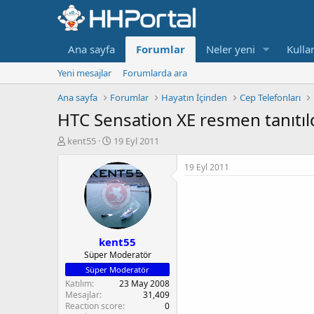
Ana sayfa
Forumlar
Neler yeni
Kullan
Yeni mesajlar
Forumlarda ara
Ana sayfa
Forumlar
Hayatın İçinden
Cep Telefonları
HTC Sensation XE resmen tanıtıld
K
B
kent55
19 Eyl 2011
o
a
n
ş
19 Eyl 2011
b
l
u
a
y
n
u
g
b
ı
kent55
a
ç
ş
t
Süper Moderatör
l
a
Süper Moderatör
a
r
Katılım
23 May 2008
t
i
Mesajlar
31,409
a
h
Reaction score
0