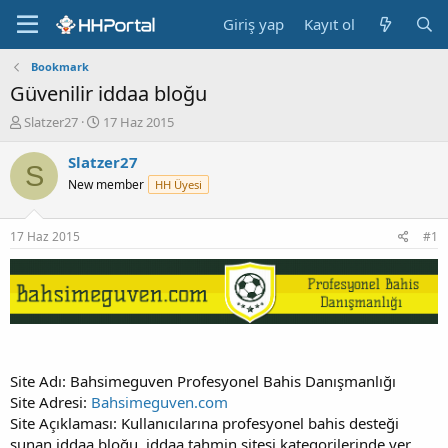
Giriş yap
Kayıt ol
Bookmark
Güvenilir iddaa bloğu
K
B
Slatzer27
17 Haz 2015
o
a
n
ş
Slatzer27
S
b
l
New member
HH Üyesi
u
a
y
n
u
g
17 Haz 2015
#1
b
ı
a
ç
ş
t
l
a
a
r
t
i
a
h
n
i
Site Adı: Bahsimeguven Profesyonel Bahis Danışmanlığı
Site Adresi:
Bahsimeguven.com
Site Açıklaması: Kullanıcılarına profesyonel bahis desteği
sunan iddaa bloğu, iddaa tahmin sitesi kategorilerinde yer