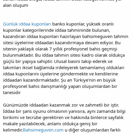
alan oluşum
Günlük iddaa kuponları
banko kuponlar, yüksek oranlı
kuponlar kategorilerinde iddaa tahmininde bulunan,
kazandıran iddaa kuponları hazırlayan bahsimeguven tahmin
sitesi üyelerine iddaadan kazandırmaya devam ediyor. Bu
sitenin yaklaşık olarak 7 yıllık profesyonel bahis geçmişi
bulunmaktadır. Bu iddaa tahmin sitesi kadro olarak oldukça
güçlü bir yapıya sahiptir. Ulusal basini takip ederek ve
takımları ikisel bağlamda irdeleyerek tamamlamış oldukları
iddaa kuponlarını üyelerine göndermekte ve kendilerine
iddaadan kazandırmaktadır. Şu an Türkiye'nin en büyük
profesyonel bahis danışmanlığı yapan oluşumlardan bir
tanesidir
Günümüzde iddaadan kazanmak zor ve zahmetli bir iştir.
İddaa bir şans oyunu olmasının yanısıra, aynı zamanda bilgi
birikimi ve tecrübe gerektiren ve hakkında binlerce sayfalık
makale yazılabilecek, anlamı oldukça geniş bir
kelimedir.
Bahsimeguven.com
u diğer oluşumlardan farklı