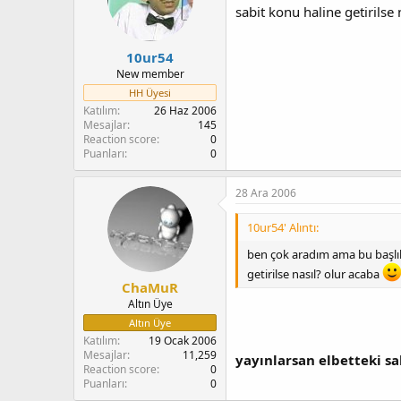
sabit konu haline getirilse
10ur54
New member
HH Üyesi
Katılım
26 Haz 2006
Mesajlar
145
Reaction score
0
Puanları
0
28 Ara 2006
10ur54' Alıntı:
ben çok aradım ama bu başlık
getirilse nasıl? olur acaba
ChaMuR
Altın Üye
Altın Üye
Katılım
19 Ocak 2006
Mesajlar
11,259
yayınlarsan elbetteki sab
Reaction score
0
Puanları
0