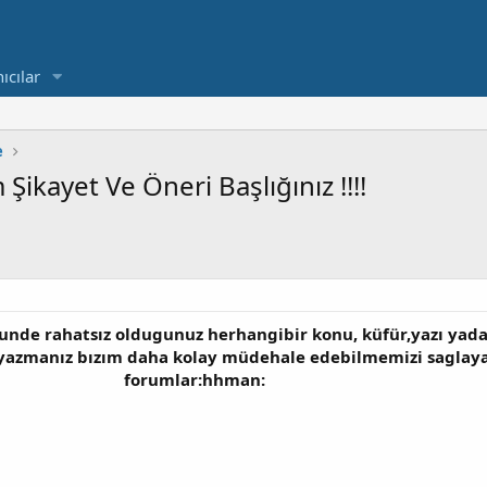
ıcılar
e
Şikayet Ve Öneri Başlığınız !!!!
unde rahatsız oldugunuz herhangibir konu, küfür,yazı yada
yazmanız bızım daha kolay müdehale edebilmemizi saglayac
forumlar:hhman: