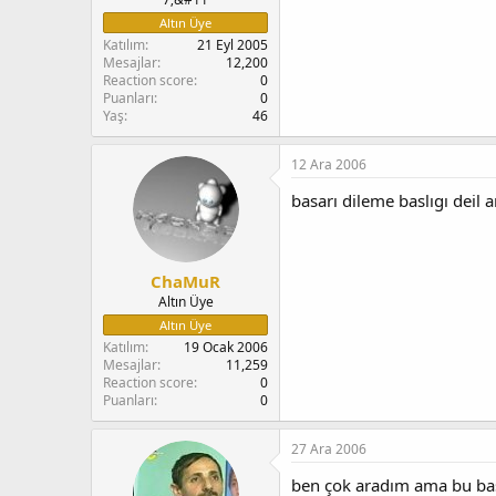
n
i
Altın Üye
Katılım
21 Eyl 2005
Mesajlar
12,200
Reaction score
0
Puanları
0
Yaş
46
12 Ara 2006
basarı dileme baslıgı deil a
ChaMuR
Altın Üye
Altın Üye
Katılım
19 Ocak 2006
Mesajlar
11,259
Reaction score
0
Puanları
0
27 Ara 2006
ben çok aradım ama bu başl