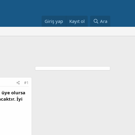
Giriş yap
Kayıt ol
Ara
#1
 üye olursa
aktır. İyi