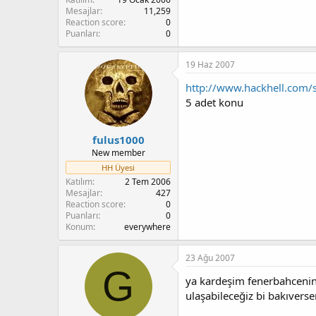
Mesajlar
11,259
Reaction score
0
Puanları
0
19 Haz 2007
http://www.hackhell.com
5 adet konu
fulus1000
New member
HH Üyesi
Katılım
2 Tem 2006
Mesajlar
427
Reaction score
0
Puanları
0
Konum
everywhere
23 Ağu 2007
G
ya kardeşim fenerbahcenin 
ulaşabileceğiz bi bakıvers