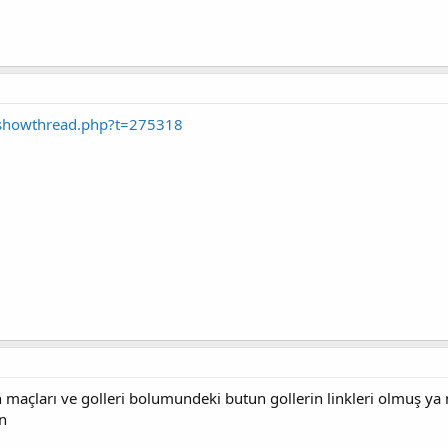
/showthread.php?t=275318
maçları ve golleri bolumundeki butun gollerin linkleri olmuş ya 
en