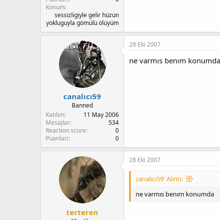
Konum
sessizligiyle gelir hüzün
yokluguyla gömülü ölüyüm
28 Eki 2007
ne varmıs benım konumd
canalıcı59
Banned
Katılım
11 May 2006
Mesajlar
534
Reaction score
0
Puanları
0
28 Eki 2007
canalıcı59' Alıntı:
ne varmıs benım konumda
terteren