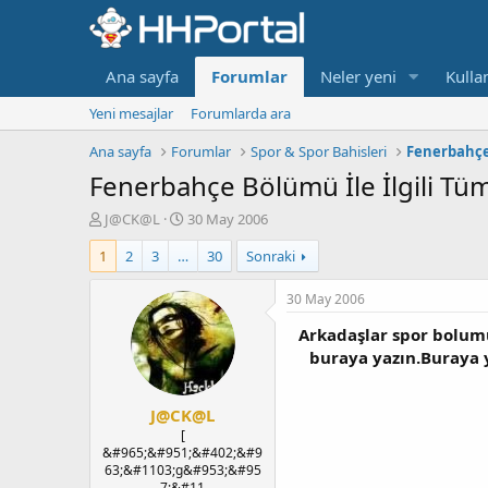
Ana sayfa
Forumlar
Neler yeni
Kullan
Yeni mesajlar
Forumlarda ara
Ana sayfa
Forumlar
Spor & Spor Bahisleri
Fenerbahç
Fenerbahçe Bölümü İle İlgili Tüm 
K
B
J@CK@L
30 May 2006
o
a
1
2
3
…
30
Sonraki
n
ş
b
l
u
a
30 May 2006
y
n
Arkadaşlar spor bolum
u
g
b
ı
buraya yazın.Buraya 
a
ç
ş
t
J@CK@L
l
a
a
r
[
&#965;&#951;&#402;&#9
t
i
63;&#1103;g&#953;&#95
a
h
7;&#11