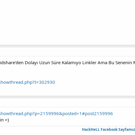
idshare'den Dolayı Uzun Süre Kalamıyo Linkler Ama Bu Senenin M
/showthread.php?t=302930
m/showthread.php?p=2159996&posted=1#post2159996
in =)
HackHeLL Facebook Sayfamızı 