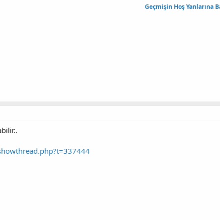
Geçmişin Hoş Yanlarına B
ilir..
/showthread.php?t=337444