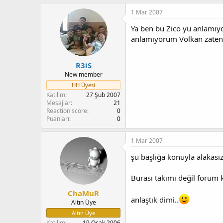
1 Mar 2007
Ya ben bu Zico yu anlamıy
anlamıyorum Volkan zaten b
R3iS
New member
HH Üyesi
Katılım
27 Şub 2007
Mesajlar
21
Reaction score
0
Puanları
0
1 Mar 2007
şu başlığa konuyla alakasız 
Burası takımı değil forum ku
ChaMuR
anlaştık dimi..
Altın Üye
Altın Üye
Katılım
19 Ocak 2006