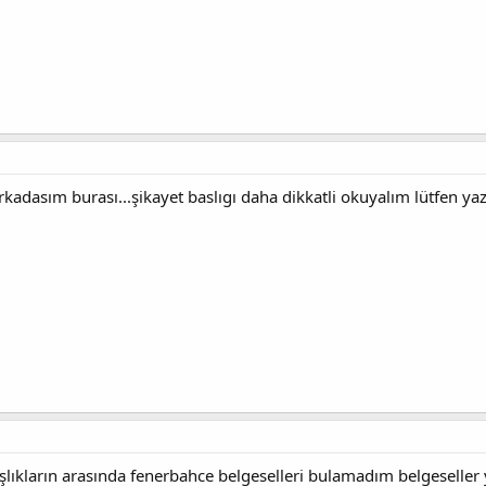
rkadasım burası...şikayet baslıgı daha dikkatli okuyalım lütfen yazı
ıkların arasında fenerbahce belgeselleri bulamadım belgeseller 