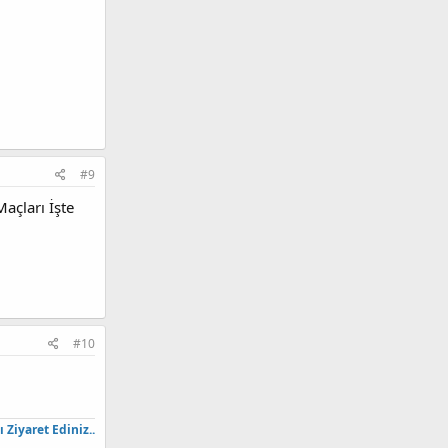
#9
açları İşte
#10
Ziyaret Ediniz..