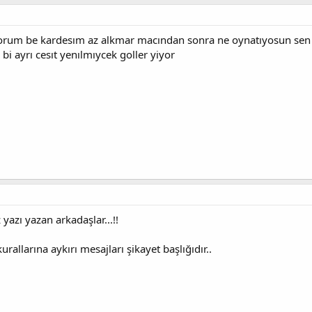
orum be kardesım az alkmar macından sonra ne oynatıyosun sen 
i ayrı cesıt yenılmıycek goller yiyor
yazı yazan arkadaşlar...!!
rallarına aykırı mesajları şikayet başlığıdır..