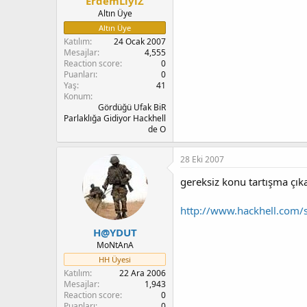
ErdemLiyiZ
Altın Üye
Altın Üye
Katılım
24 Ocak 2007
Mesajlar
4,555
Reaction score
0
Puanları
0
Yaş
41
Konum
Gördüğü Ufak BiR
Parlaklığa Gidiyor Hackhell
de O
28 Eki 2007
gereksiz konu tartışma çıkab
http://www.hackhell.com
H@YDUT
MoNtAnA
HH Üyesi
Katılım
22 Ara 2006
Mesajlar
1,943
Reaction score
0
Puanları
0