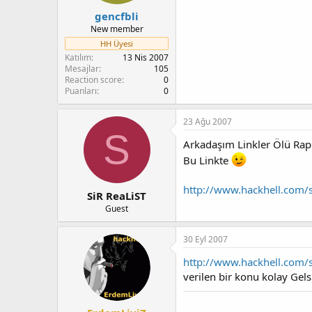
gencfbli
New member
HH Üyesi
Katılım
13 Nis 2007
Mesajlar
105
Reaction score
0
Puanları
0
23 Ağu 2007
S
Arkadaşım Linkler Ölü Rap
Bu Linkte
http://www.hackhell.com
SiR ReaLiST
Guest
30 Eyl 2007
http://www.hackhell.co
verilen bir konu kolay Gels