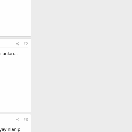
#2
lanları...
#3
yayınlanıp