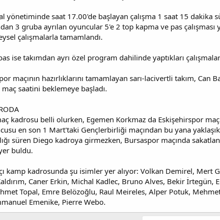
tal yönetiminde saat 17.00'de başlayan çalışma 1 saat 15 dakika 
ndan 3 gruba ayrılan oyuncular 5'e 2 top kapma ve pas çalışması ya
eysel çalışmalarla tamamlandı.
as ise takımdan ayrı özel program dahilinde yaptıkları çalışmalar
or maçının hazırlıklarını tamamlayan sarı-lacivertli takım, Can B
 maç saatini beklemeye başladı.
DRODA
 maç kadrosu belli olurken, Egemen Korkmaz da Eskişehirspor ma
uncusu en son 1 Mart'taki Gençlerbirliği maçından bu yana yaklaşı
katlığı süren Diego kadroya girmezken, Bursaspor maçında sakatl
yer buldu.
açı kamp kadrosunda şu isimler yer alıyor: Volkan Demirel, Mert 
ldırım, Caner Erkin, Michal Kadlec, Bruno Alves, Bekir İrtegün,
hmet Topal, Emre Belözoğlu, Raul Meireles, Alper Potuk, Mehme
mmanuel Emenike, Pierre Webo.