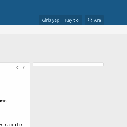
Giriş yap
Kayıt ol
Ara
#1
açın
renmanın bir