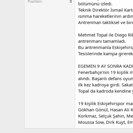
n
i
Puanları
0
bölümünü izledi.
Teknik Direktör İsmail Kar
ısınma hareketlerinin ardı
Antrenman taktiksel ve bir
Mehmet Topal ile Diego Rib
antrenmanı tamamladı.
Bu antrenmanla Eskişehirsp
Tesislerinde kampa girerek
EGEMEN 9 AY SONRA KA
Fenerbahçe'nin 19 kişilik
alındı. Başarılı defans oy
ilk kez kadroya girdi. Sa
Topal da kadroda kendine 
19 kişilik Eskişehirspor m
Gökhan Gönül, Hasan Ali Ka
Korkmaz, Selçuk Şahin, Me
Moussa Sow, Dirk Kuyt, E