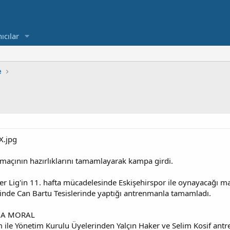
ıcılar
e
maçının hazırlıklarını tamamlayarak kampa girdi.
r Lig'in 11. hafta mücadelesinde Eskişehirspor ile oynayacağı m
erinde Can Bartu Tesislerinde yaptığı antrenmanla tamamladı.
IMA MORAL
ım ile Yönetim Kurulu Üyelerinden Yalçın Haker ve Selim Kosif ant