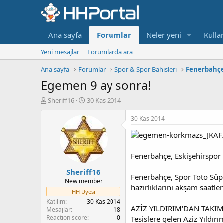
Ana sayfa
Forumlar
Neler yeni
Kullan
Yeni mesajlar
Forumlarda ara
Ana sayfa
Forumlar
Spor & Spor Bahisleri
Fenerbahç
Egemen 9 ay sonra!
K
B
Sheriff16
30 Kas 2014
o
a
n
ş
30 Kas 2014
b
l
u
a
y
n
u
g
Fenerbahçe, Eskişehirspor 
b
ı
Sheriff16
a
ç
Fenerbahçe, Spor Toto Süpe
ş
t
New member
hazırlıklarını akşam saatl
l
a
HH Üyesi
a
r
Katılım
30 Kas 2014
t
i
AZİZ YILDIRIM'DAN TAK
Mesajlar
18
a
h
Reaction score
0
Tesislere gelen Aziz Yıldır