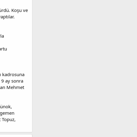
sürdü. Koşu ve
ptılar.
la
artu
çı kadrosuna
k 9 ay sonra
anan Mehmet
Günok,
 Egemen
t Topuz,