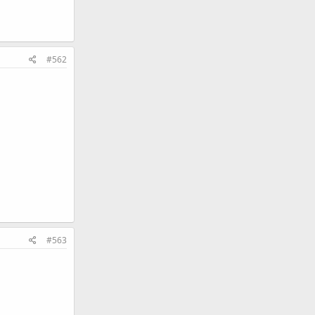
#562
#563