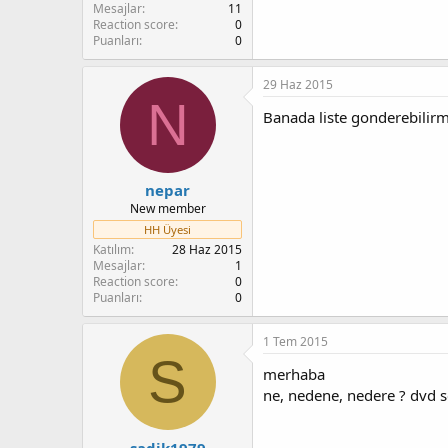
n
i
Mesajlar
11
Reaction score
0
Puanları
0
29 Haz 2015
N
Banada liste gonderebilirmi
nepar
New member
HH Üyesi
Katılım
28 Haz 2015
Mesajlar
1
Reaction score
0
Puanları
0
1 Tem 2015
S
merhaba
ne, nedene, nedere ? dvd se
sadik1979