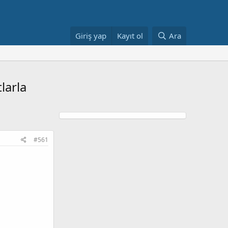
Giriş yap
Kayıt ol
Ara
larla
#561