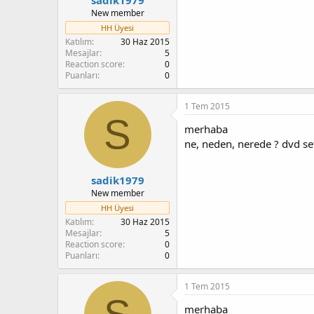
New member
HH Üyesi
Katılım
30 Haz 2015
Mesajlar
5
Reaction score
0
Puanları
0
1 Tem 2015
S
merhaba
ne, neden, nerede ? dvd set
sadik1979
New member
HH Üyesi
Katılım
30 Haz 2015
Mesajlar
5
Reaction score
0
Puanları
0
1 Tem 2015
merhaba