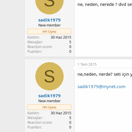
S
ne, neden, nerede ? dvd set
sadik1979
New member
HH Üyesi
Katılım
30 Haz 2015
Mesajlar
5
Reaction score
0
Puanları
0
1 Tem 2015
S
ne,neden, nerde? seti için
sadik1979@mynet.com
sadik1979
New member
HH Üyesi
Katılım
30 Haz 2015
Mesajlar
5
Reaction score
0
Puanları
0