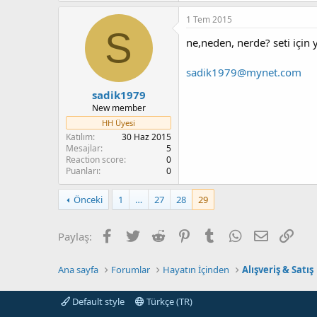
1 Tem 2015
S
ne,neden, nerde? seti için
sadik1979@mynet.com
sadik1979
New member
HH Üyesi
Katılım
30 Haz 2015
Mesajlar
5
Reaction score
0
Puanları
0
Önceki
1
…
27
28
29
Facebook
Twitter
Reddit
Pinterest
Tumblr
WhatsApp
E-posta
Link
Paylaş:
Ana sayfa
Forumlar
Hayatın İçinden
Alışveriş & Satış
Default style
Türkçe (TR)