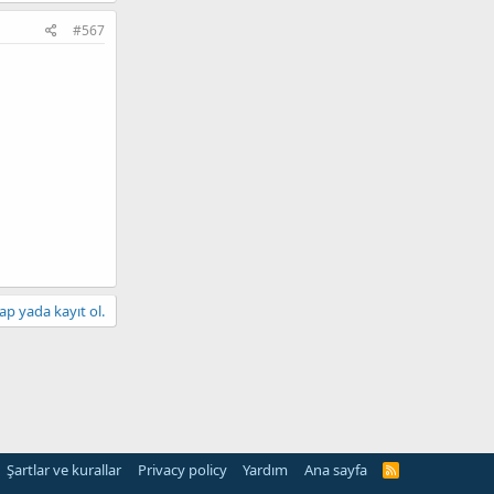
#567
ap yada kayıt ol.
Şartlar ve kurallar
Privacy policy
Yardım
Ana sayfa
R
S