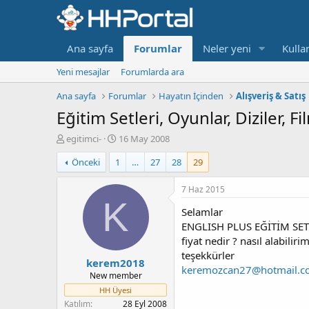
Ana sayfa
Forumlar
Neler yeni
Kullan
Yeni mesajlar
Forumlarda ara
Ana sayfa
Forumlar
Hayatın İçinden
Alışveriş & Satış
Eğitim Setleri, Oyunlar, Diziler, 
K
B
egitimci-
16 May 2008
o
a
Önceki
1
…
27
28
29
n
ş
b
l
u
a
7 Haz 2015
y
n
K
Selamlar
u
g
b
ı
ENGLISH PLUS EĞİTİM SET
a
ç
fiyat nedir ? nasıl alabilirim
ş
t
teşekkürler
kerem2018
l
a
keremozcan27@hotmail.
a
r
New member
t
i
HH Üyesi
a
h
Katılım
28 Eyl 2008