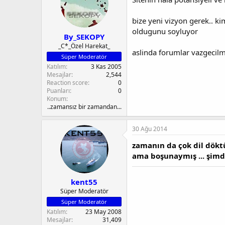
bize yeni vizyon gerek.. k
oldugunu soyluyor
By_SEKOPY
_C*_Özel Harekat_
aslinda forumlar vazgecilme
Süper Moderatör
Katılım
3 Kas 2005
Mesajlar
2,544
Reaction score
0
Puanları
0
Konum
..zamansız bir zamandan...
30 Ağu 2014
zamanın da çok dil döktü
ama boşunaymış ... şimdi
kent55
Süper Moderatör
Süper Moderatör
Katılım
23 May 2008
Mesajlar
31,409