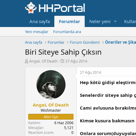
Ana sayfa
Forumlar
Neler yeni
Kullan
Yeni mesajlar
Forumlarda ara
Ana sayfa
Forumlar
Forum Gündemi
Öneriler ve Şik
Biri Siteye Sahip Çıksın
K
B
AngeL Of Death
27 Ağu 2014
o
a
n
ş
27 Ağu 2014
b
l
Hep kötü gidişi eleştirmi
u
a
y
n
u
g
Senelerdir siteye sahip 
b
ı
AngeL Of Death
a
ç
Cami avlusuna bırakılmış
ş
t
Wishmaster
l
a
Altın Üye
Kimse kusura bakmasın si
a
r
Katılım
6 Haz 2006
t
i
Mesajlar
5,121
a
h
Reaction score
0
Onlara sorum(duyuyolar