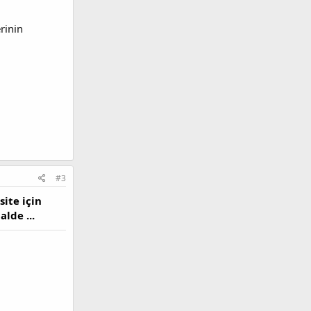
rinin
#3
ite için
lde ...