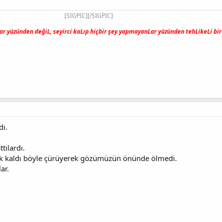
[SIGPIC][/SIGPIC]
r yüzünden değiL, seyirci kaLıp hiçbir şey yapmayanLar yüzünden tehLikeLi bir 
dı.
tılardı.
rak kaldı böyle çürüyerek gözümüzün önünde ölmedi.
ar.