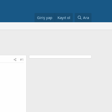
Giriş yap
Kayıt ol
Ara
#1