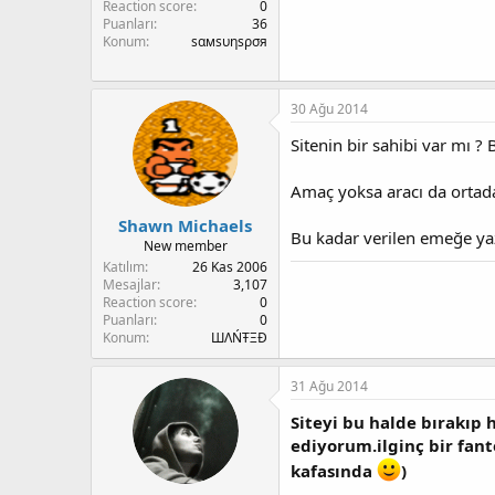
Reaction score
0
Puanları
36
Konum
ѕαмѕυηѕρσя
30 Ağu 2014
Sitenin bir sahibi var mı ?
Amaç yoksa aracı da ortada
Shawn Michaels
Bu kadar verilen emeğe yaz
New member
Katılım
26 Kas 2006
Mesajlar
3,107
Reaction score
0
Puanları
0
Konum
ШΛŃŦΞĐ
31 Ağu 2014
Siteyi bu halde bırakıp 
ediyorum.ilginç bir fante
kafasında
)