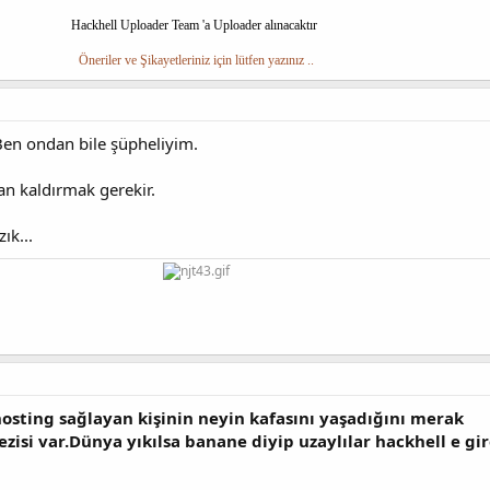
Hackhell Uploader Team 'a Uploader alınacaktır
Öneriler ve Şikayetleriniz için lütfen yazınız ..
 Ben ondan bile şüpheliyim.
n kaldırmak gerekir.
ık...
hosting sağlayan kişinin neyin kafasını yaşadığını merak
zisi var.Dünya yıkılsa banane diyip uzaylılar hackhell e gir