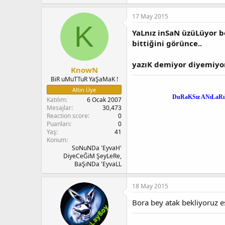
17 May 2015
K
YaLnız inSaN üzüLüyor b
bittiğini görünce..
yazıK demiyor diyemiyo
KnowN
BiR uMuTTuR YaŞaMaK !
Altın Üye
DuRaKSız ANıLaRı
Katılım
6 Ocak 2007
Mesajlar
30,473
Reaction score
0
Puanları
0
Yaş
41
Konum
SoNuNDa 'EyvaH'
DiyeCeĞiM ŞeyLeRe,
BaŞıNDa 'EyvaLL
18 May 2015
Bora bey atak bekliyoruz e