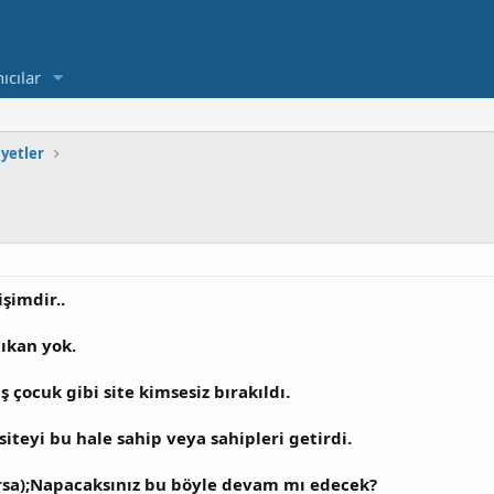
ıcılar
ayetler
şimdir..
çıkan yok.
 çocuk gibi site kimsesiz bırakıldı.
teyi bu hale sahip veya sahipleri getirdi.
sa);Napacaksınız bu böyle devam mı edecek?