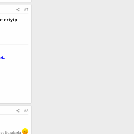
#7
e eriyip
i..
#8
ßoy Buralarda