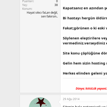
n
i
Puanları
0
Yaş
38
Kapatsanız en azından şe
Konum
Hayat sıkıcı faLan değil,
sen fakirsin..
Bi hastayı hergün öldür
Fakat;görünen o ki eski
Söylenen eleştirilere vey
vermediniz.verseydiniz 
Site konu çöplüğüne dön
Gelin hem sizin hosting 
Herkes elinden geleni ya
Dünya; kötüLük yapanLa
29 Ağu 2014
Sitenin hala potansiyeli ve 