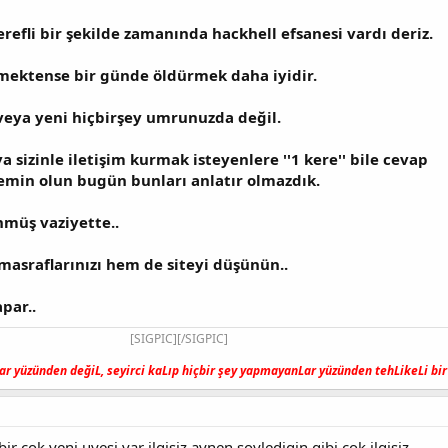
refli bir şekilde zamanında hackhell efsanesi vardı deriz.
mektense bir günde öldürmek daha iyidir.
 veya yeni hiçbirşey umrunuzda değil.
a sizinle iletişim kurmak isteyenlere ''1 kere'' bile cevap
emin olun bugün bunları anlatır olmazdık.
müş vaziyette..
masraflarınızı hem de siteyi düşünün..
par..
[SIGPIC][/SIGPIC]
r yüzünden değiL, seyirci kaLıp hiçbir şey yapmayanLar yüzünden tehLikeLi bir 
bir cok yeni uyesi var ilgisiz aynen soyledigin gibi cok ilgisiz