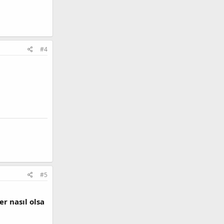
#4
#5
er nasıl olsa