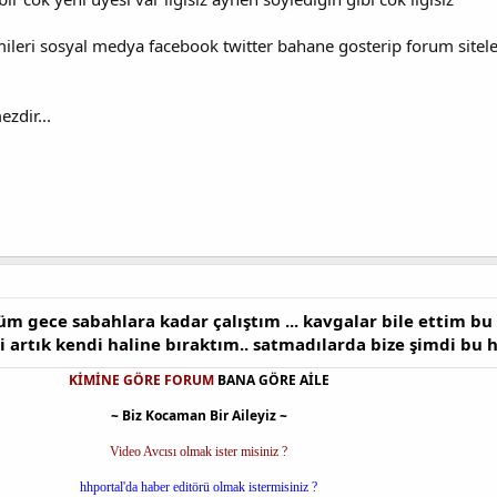
imileri sosyal medya facebook twitter bahane gosterip forum sitele
zdir...
m gece sabahlara kadar çalıştım ... kavgalar bile ettim bu s
 artık kendi haline bıraktım.. satmadılarda bize şimdi bu ha
KİMİNE GÖRE FORUM
BANA GÖRE AİLE
~ Biz Kocaman Bir Aileyiz ~
Video Avcısı olmak ister misiniz ?
hhportal'da haber editörü olmak istermisiniz ?