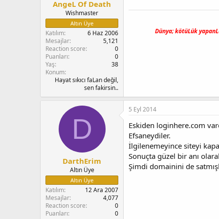
AngeL Of Death
Wishmaster
Altın Üye
Dünya; kötüLük yapanLa
Katılım
6 Haz 2006
Mesajlar
5,121
Reaction score
0
Puanları
0
Yaş
38
Konum
Hayat sıkıcı faLan değil,
sen fakirsin..
5 Eyl 2014
D
Eskiden loginhere.com var
Efsaneydiler.
İlgilenemeyince siteyi kapat
Sonuçta güzel bir anı ola
DarthErim
Şimdi domainini de satmışl
Altın Üye
Altın Üye
Katılım
12 Ara 2007
Mesajlar
4,077
Reaction score
0
Puanları
0