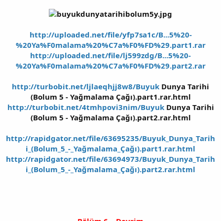
http://uploaded.net/file/yfp7sa1c/B...5%20-
%20Ya%F0malama%20%C7a%F0%FD%29.part1.rar
http://uploaded.net/file/lj599zdg/B...5%20-
%20Ya%F0malama%20%C7a%F0%FD%29.part2.rar
http://turbobit.net/ljlaeqhjj8w8/Buyuk
Dunya Tarihi
(Bolum 5 - Yağmalama Çağı).part1.rar.html
http://turbobit.net/4tmhpovi3nim/Buyuk
Dunya Tarihi
(Bolum 5 - Yağmalama Çağı).part2.rar.html
http://rapidgator.net/file/63695235/Buyuk_Dunya_Tarih
i_(Bolum_5_-_Yağmalama_Çağı).part1.rar.html
http://rapidgator.net/file/63694973/Buyuk_Dunya_Tarih
i_(Bolum_5_-_Yağmalama_Çağı).part2.rar.html
Bölüm 6 – Devrim