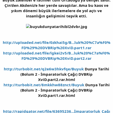
Çin’den Akdeniz’e her yerde savaştılar. Ama bu kaos ve
yıkım dönemi büyük ilerlemelere de yol açtı ve
insanlığın gelişimini teşvik etti.
http://uploaded.net/file/0zkhai5g/B...luk%20%C7a%F0%
FD%29%20DVBRip%20XviD.part1.rar
http://uploaded.net/file/lgkei2v5/B...luk%20%C7a%F0%
FD%29%20DVBRip%20XviD.part2.rar
http://turbobit.net/q2e6w3hkvfqe/Buyuk
Dunya Tarihi
(Bolum 2 - İmparatorluk Çağı) DVBRip
XviD.part2.rar.html
http://turbobit.net/8mkkhw88znct/Buyuk
Dunya Tarihi
(Bolum 2 - İmparatorluk Çağı) DVBRip
XviD.part1.rar.html
http://rapidgator.net/file/63695236...İmparatorluk_Çağı