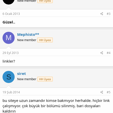
New member
HH Üyesi
6 Ocak 2013
#3
Güzel..
Mephisto**
M
New member
HH Üyesi
29 Eyl 2013
#4
linkler?
siret
S
New member
HH Üyesi
19 Şub 2014
#5
bu siteye uzun zamandır kimse bakmıyor herhalde. hiçbir link
çalışmıyor. çok büyük bir bölümü silinmiş. bari dosyaları
kaldırın