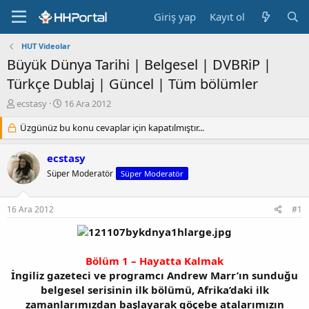
Giriş yap
Kayıt ol
HUT Videolar
Büyük Dünya Tarihi | Belgesel | DVBRiP |
Türkçe Dublaj | Güncel | Tüm bölümler
K
B
ecstasy
16 Ara 2012
o
a
n
Üzgünüz bu konu cevaplar için kapatılmıştır...
ş
b
l
u
a
ecstasy
y
n
Süper Moderatör
Süper Moderatör
u
g
b
ı
a
ç
16 Ara 2012
#1
ş
t
l
a
a
r
t
i
Bölüm 1 – Hayatta Kalmak
a
h
İngiliz gazeteci ve programcı Andrew Marr’ın sunduğu
n
i
belgesel serisinin ilk bölümü, Afrika’daki ilk
zamanlarımızdan başlayarak göçebe atalarımızın