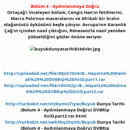
Bölüm 4 - Aydınlanmaya Doğru
Ortaçağ’ı inceleyen bölüm, Cengiz Han’ın fetihlerini,
Marco Polo’nun maceralarını ve Afrikalı bir kralın
olağanüstü öyküsünü keşfe çıkıyor. Avrupa’nın Karanlık
Çağ’ın içinden nasıl çıktığını, Rönesans’la nasıl yeniden
yükseldiğini gözler önüne seriyor.
http://uploaded.net/file/40jm70v8/B...Hayatta%20Kalm
ak%29%20DVBRip%20XviD.part1.rar
http://uploaded.net/file/r6ht02jc/B...Hayatta%20Kalma
k%29%20DVBRip%20XviD.part2.rar
http://turbobit.net/vtzbymis7iyw/Buyuk
Dunya Tarihi
(Bolum 4 - Aydınlanmaya Doğru) DVBRip
XviD.part2.rar.html
http://turbobit.net/oeb3bq25qitb/Buyuk
Dunya Tarihi
(Bolum 4 - Aydınlanmaya Doğru) DVBRip