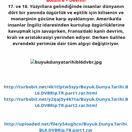
17. ve 18. Yüzyıllara gelindiğinde insanlar dünyanın
dört bir yanında özgürlük ve eşitlik için kilisenin ve
monarşinin gücüne karşı ayaklanıyor. Amerika’da
insanlar İngiliz idaresinden kurtulup özgürlüklerine
kavuşmak için savaşırken, Fransa’daki kanlı devrim,
kralı ve aristokrasiyi yerinden ediyor. Derken Galileo
evrendeki yerimize dair tüm algıyı değiştiriyor.
http://turbobit.net/4k1tlptw5syy/Buyuk.Dunya.Tarihi.B
L6.DVBRip.TR.part1.rar.html
http://turbobit.net/y2qaj5y4k7ta/Buyuk.Dunya.Tarihi.B
L6.DVBRip.TR.part2.rar.html
http://uploaded.net/file/y54ughcn/Buyuk.Dunya.Tarihi.
BL6.DVBRip.TR.part1.rar