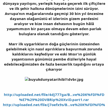
dünyaya yayılışını, yerleşik hayata geçerek ilk çiftçilere
ve ilk şehir halkına dönüşmelerinin izini sürüyor.
Avrupa’nın mağaralarında geçmişi 30 bin yıl öncesine
dayanan olağanüstü el izlerinin gizem perdesini
aralıyor ve bize insan dehasının bugün hâlâ
yaşamımızın bir parçası olmaya devam eden parlak
buluşlara olanak tanıdığını gösteriyor.
Marr ilk uygarlıkların doğa güçlerinin üstesinden
gelebilmek için nasıl aşırılıklara başvurmak zorunda
kaldıklarını keşfediyor ve eski Mısır’ın günlük
yaşantısının günümüz pembe dizileriyle hayal
edebileceğimizden de fazla benzerlik taşıdığını ortaya
çıkarıyor
http://uploaded.net/file/4dj777ga/B...ve%20K%FDl%FD
%E7%29%20DVBRip%20XviD.part1.rar
http://uploaded.net/file/j7oefx9s/B...ve%20K%FDl%FD%