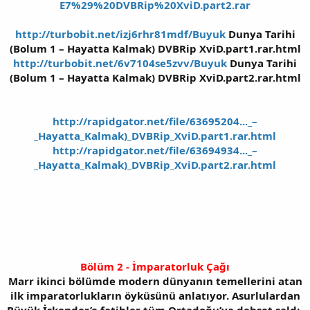
E7%29%20DVBRip%20XviD.part2.rar
http://turbobit.net/izj6rhr81mdf/Buyuk
Dunya Tarihi
(Bolum 1 – Hayatta Kalmak) DVBRip XviD.part1.rar.html
http://turbobit.net/6v7104se5zvv/Buyuk
Dunya Tarihi
(Bolum 1 – Hayatta Kalmak) DVBRip XviD.part2.rar.html
http://rapidgator.net/file/63695204..._–
_Hayatta_Kalmak)_DVBRip_XviD.part1.rar.html
http://rapidgator.net/file/63694934..._–
_Hayatta_Kalmak)_DVBRip_XviD.part2.rar.html
Bölüm 2 - İmparatorluk Çağı
Marr ikinci bölümde modern dünyanın temellerini atan
ilk imparatorlukların öyküsünü anlatıyor. Asurlulardan
Büyük İskender’e fatihler tüm Ortadoğu’ya dehşet saldı.