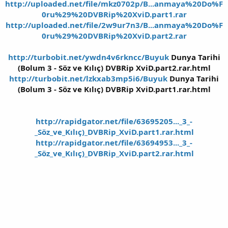
http://uploaded.net/file/mkz0702p/B...anmaya%20Do%F
0ru%29%20DVBRip%20XviD.part1.rar
http://uploaded.net/file/2w9ur7n3/B...anmaya%20Do%F
0ru%29%20DVBRip%20XviD.part2.rar
http://turbobit.net/ywdn4v6rkncc/Buyuk
Dunya Tarihi
(Bolum 3 - Söz ve Kılıç) DVBRip XviD.part2.rar.html
http://turbobit.net/lzkxab3mp5i6/Buyuk
Dunya Tarihi
(Bolum 3 - Söz ve Kılıç) DVBRip XviD.part1.rar.html
http://rapidgator.net/file/63695205..._3_-
_Söz_ve_Kılıç)_DVBRip_XviD.part1.rar.html
http://rapidgator.net/file/63694953..._3_-
_Söz_ve_Kılıç)_DVBRip_XviD.part2.rar.html