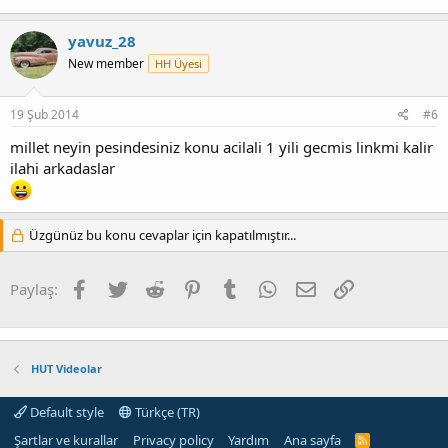
yavuz_28
New member
HH Üyesi
19 Şub 2014
#6
millet neyin pesindesiniz konu acilali 1 yili gecmis linkmi kalir
ilahi arkadaslar
Üzgünüz bu konu cevaplar için kapatılmıştır...
Facebook
Twitter
Reddit
Pinterest
Tumblr
WhatsApp
E-posta
Link
Paylaş:
HUT Videolar
Default style
Türkçe (TR)
Şartlar ve kurallar
Privacy policy
Yardım
Ana sayfa
R