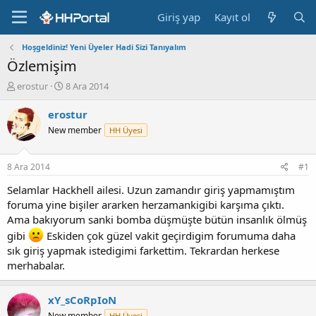
Giriş yap
Kayıt ol
Hoşgeldiniz! Yeni Üyeler Hadi Sizi Tanıyalım
Özlemişim
K
B
erostur
8 Ara 2014
o
a
n
ş
erostur
b
l
New member
HH Üyesi
u
a
y
n
u
g
8 Ara 2014
#1
b
ı
a
ç
Selamlar Hackhell ailesi. Uzun zamandır giriş yapmamıştım
ş
t
foruma yine bişiler ararken herzamankigibi karşıma çıktı.
l
a
Ama bakıyorum sanki bomba düşmüşte bütün insanlık ölmüş
a
r
gibi
Eskiden çok güzel vakit geçirdigim forumuma daha
t
i
sık giriş yapmak istedigimi farkettim. Tekrardan herkese
a
h
n
i
merhabalar.
xY_sCoRpIoN
New member
HH Üyesi