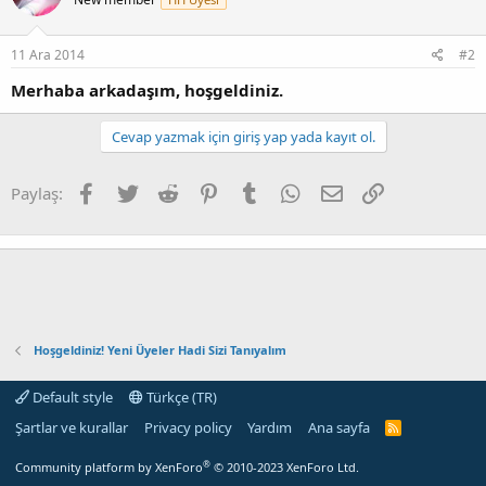
11 Ara 2014
#2
Merhaba arkadaşım, hoşgeldiniz.
Cevap yazmak için giriş yap yada kayıt ol.
Facebook
Twitter
Reddit
Pinterest
Tumblr
WhatsApp
E-posta
Link
Paylaş:
Hoşgeldiniz! Yeni Üyeler Hadi Sizi Tanıyalım
Default style
Türkçe (TR)
Şartlar ve kurallar
Privacy policy
Yardım
Ana sayfa
R
S
S
®
Community platform by XenForo
© 2010-2023 XenForo Ltd.