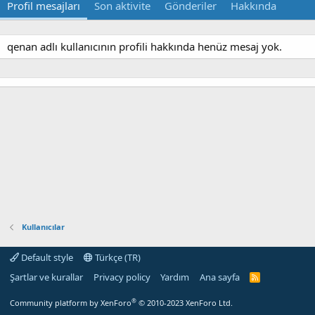
Profil mesajları
Son aktivite
Gönderiler
Hakkında
qenan adlı kullanıcının profili hakkında henüz mesaj yok.
Kullanıcılar
Default style
Türkçe (TR)
Şartlar ve kurallar
Privacy policy
Yardım
Ana sayfa
R
S
S
®
Community platform by XenForo
© 2010-2023 XenForo Ltd.