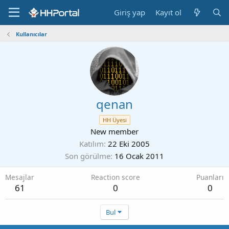
Giriş yap
Kayıt ol
Kullanıcılar
qenan
HH Üyesi
New member
Katılım
22 Eki 2005
Son görülme
16 Ocak 2011
Mesajlar
Reaction score
Puanları
61
0
0
Bul