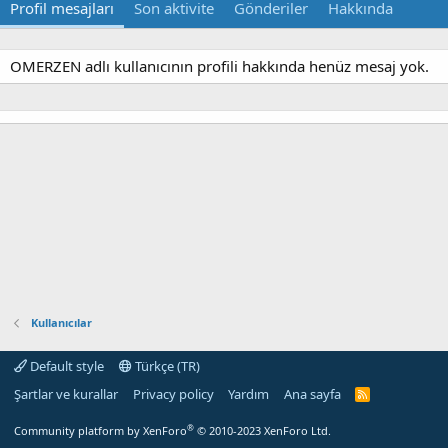
Profil mesajları
Son aktivite
Gönderiler
Hakkında
OMERZEN adlı kullanıcının profili hakkında henüz mesaj yok.
Kullanıcılar
Default style
Türkçe (TR)
Şartlar ve kurallar
Privacy policy
Yardım
Ana sayfa
R
S
S
®
Community platform by XenForo
© 2010-2023 XenForo Ltd.