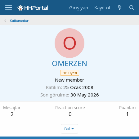
Giriş yap
Kayıt ol
Kullanıcılar
O
OMERZEN
HH Üyesi
New member
Katılım
25 Ocak 2008
Son görülme
30 May 2026
Mesajlar
Reaction score
Puanları
2
0
1
Bul