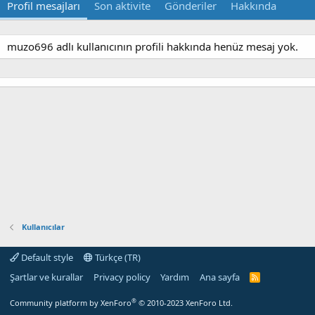
Profil mesajları
Son aktivite
Gönderiler
Hakkında
muzo696 adlı kullanıcının profili hakkında henüz mesaj yok.
Kullanıcılar
Default style
Türkçe (TR)
Şartlar ve kurallar
Privacy policy
Yardım
Ana sayfa
R
S
S
®
Community platform by XenForo
© 2010-2023 XenForo Ltd.