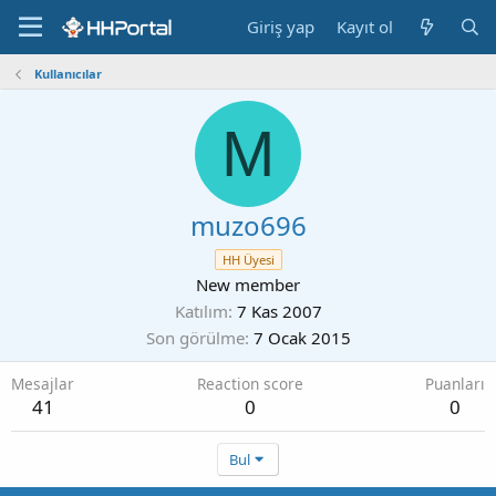
Giriş yap
Kayıt ol
Kullanıcılar
M
muzo696
HH Üyesi
New member
Katılım
7 Kas 2007
Son görülme
7 Ocak 2015
Mesajlar
Reaction score
Puanları
41
0
0
Bul