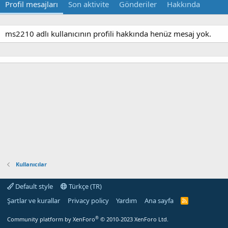
Profil mesajları
Son aktivite
Gönderiler
Hakkında
ms2210 adlı kullanıcının profili hakkında henüz mesaj yok.
Kullanıcılar
Default style
Türkçe (TR)
Şartlar ve kurallar
Privacy policy
Yardım
Ana sayfa
R
S
S
®
Community platform by XenForo
© 2010-2023 XenForo Ltd.