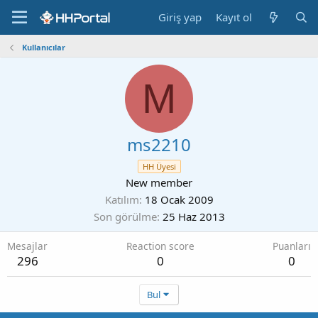
Giriş yap
Kayıt ol
Kullanıcılar
M
ms2210
HH Üyesi
New member
Katılım
18 Ocak 2009
Son görülme
25 Haz 2013
Mesajlar
Reaction score
Puanları
296
0
0
Bul