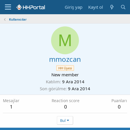
Giriş yap
Kayıt ol
Kullanıcılar
M
mmozcan
HH Üyesi
New member
Katılım
9 Ara 2014
Son görülme
9 Ara 2014
Mesajlar
Reaction score
Puanları
1
0
0
Bul