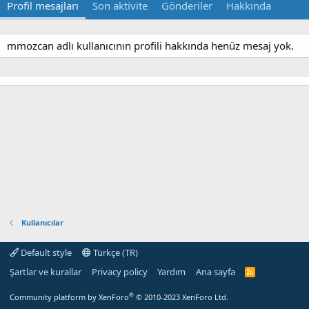
Profil mesajları
Son aktivite
Gönderiler
Hakkında
mmozcan adlı kullanıcının profili hakkında henüz mesaj yok.
Kullanıcılar
Default style
Türkçe (TR)
Şartlar ve kurallar
Privacy policy
Yardım
Ana sayfa
R
S
S
®
Community platform by XenForo
© 2010-2023 XenForo Ltd.