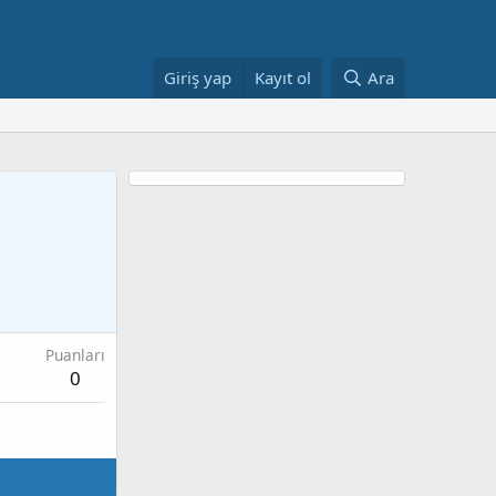
Giriş yap
Kayıt ol
Ara
Puanları
0