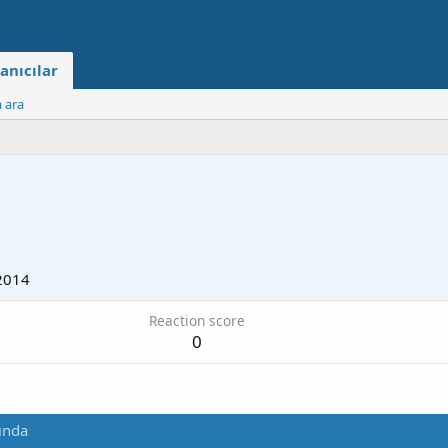
anıcılar
a ara
2014
Reaction score
0
ında