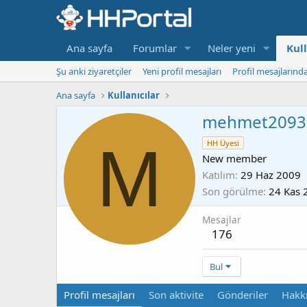
Ana sayfa
Forumlar
Neler yeni
Kull
Şu anki ziyaretçiler
Yeni profil mesajları
Profil mesajlarınd
Ana sayfa
Kullanıcılar
mehmet2093
M
HH Üyesi
New member
Katılım
29 Haz 2009
Son görülme
24 Kas 
Mesajlar
176
Bul
Profil mesajları
Son aktivite
Gönderiler
Hakk