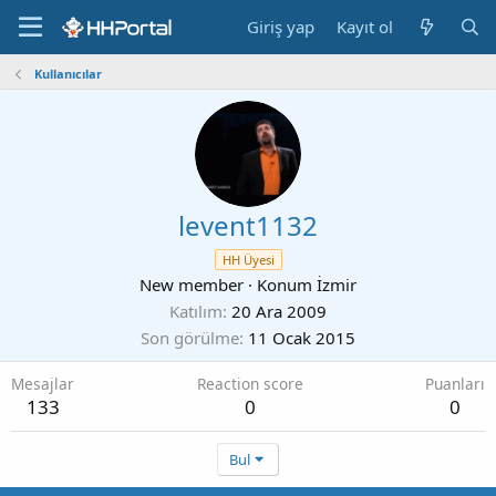
Giriş yap
Kayıt ol
Kullanıcılar
levent1132
HH Üyesi
New member
·
Konum
İzmir
Katılım
20 Ara 2009
Son görülme
11 Ocak 2015
Mesajlar
Reaction score
Puanları
133
0
0
Bul