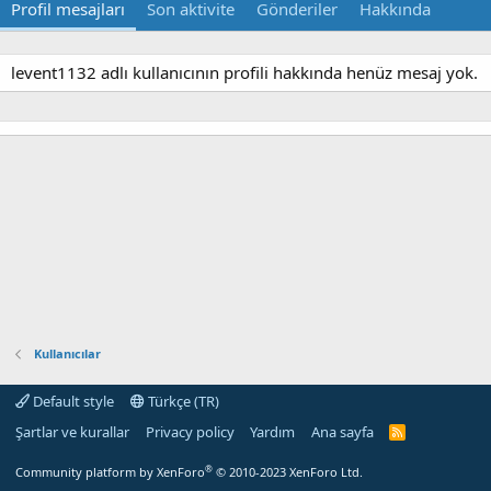
Profil mesajları
Son aktivite
Gönderiler
Hakkında
levent1132 adlı kullanıcının profili hakkında henüz mesaj yok.
Kullanıcılar
Default style
Türkçe (TR)
Şartlar ve kurallar
Privacy policy
Yardım
Ana sayfa
R
S
S
®
Community platform by XenForo
© 2010-2023 XenForo Ltd.