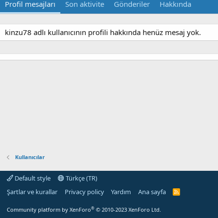
Profil mesajları
Son aktivite
Gönderiler
Hakkında
kinzu78 adlı kullanıcının profili hakkında henüz mesaj yok.
Kullanıcılar
Default style
Türkçe (TR)
Şartlar ve kurallar
Privacy policy
Yardım
Ana sayfa
R
S
S
®
Community platform by XenForo
© 2010-2023 XenForo Ltd.