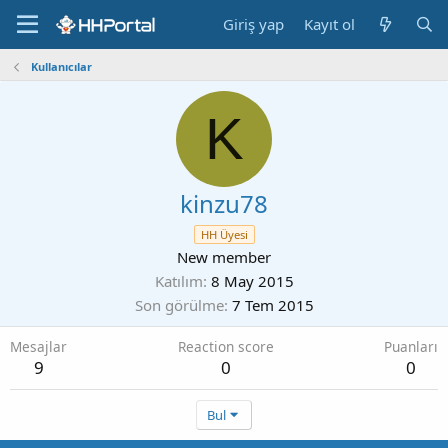
Giriş yap
Kayıt ol
Kullanıcılar
K
kinzu78
HH Üyesi
New member
Katılım
8 May 2015
Son görülme
7 Tem 2015
Mesajlar
Reaction score
Puanları
9
0
0
Bul