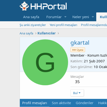
Ana sayfa
Forumlar
Neler yeni
Kull
Şu anki ziyaretçiler
Yeni profil mesajları
Profil mesajlarınd
Ana sayfa
Kullanıcılar
gkartal
G
HH Üyesi
Member
·
Konum
tuz
Katılım
21 Şub 2007
Son görülme
10 Oca
Mesajlar
35
Bul
Profil mesajları
Son aktivite
Gönderiler
Hakk