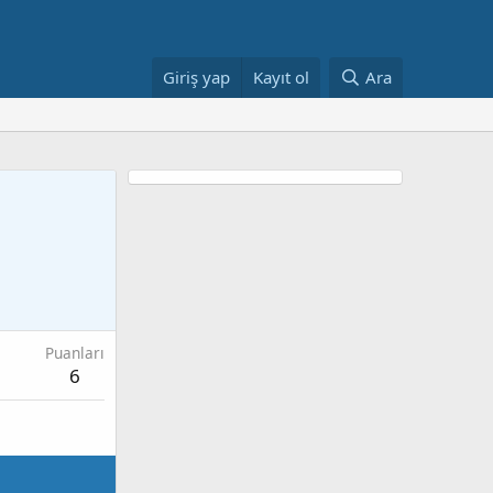
Giriş yap
Kayıt ol
Ara
Puanları
6