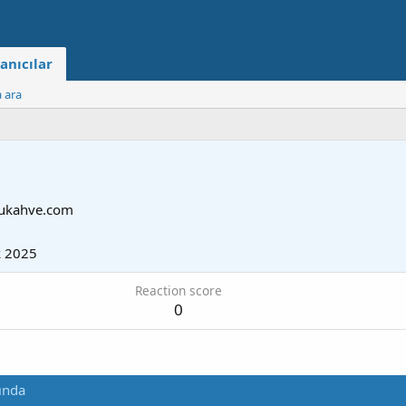
anıcılar
a ara
lukahve.com
k 2025
Reaction score
0
ında