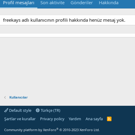
Profil mesajları
Son aktivite
Gönderiler
Hakkında
freekays adlı kullanıcının profili hakkında henüz mesaj yok.
Kullanıcılar
Default style
Türkçe (TR)
Şartlar ve kurallar
Privacy policy
Yardım
Ana sayfa
R
S
S
®
Community platform by XenForo
© 2010-2023 XenForo Ltd.