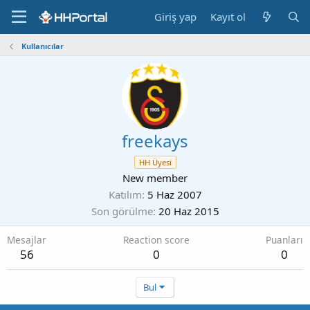
Giriş yap
Kayıt ol
Kullanıcılar
freekays
HH Üyesi
New member
Katılım
5 Haz 2007
Son görülme
20 Haz 2015
Mesajlar
Reaction score
Puanları
56
0
0
Bul