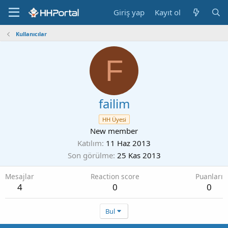
Giriş yap
Kayıt ol
Kullanıcılar
F
failim
HH Üyesi
New member
Katılım
11 Haz 2013
Son görülme
25 Kas 2013
Mesajlar
Reaction score
Puanları
4
0
0
Bul