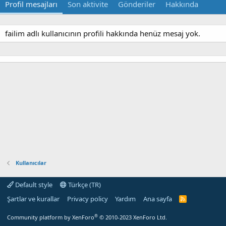
Profil mesajları
Son aktivite
Gönderiler
Hakkında
failim adlı kullanıcının profili hakkında henüz mesaj yok.
Kullanıcılar
Default style
Türkçe (TR)
Şartlar ve kurallar
Privacy policy
Yardım
Ana sayfa
R
S
S
®
Community platform by XenForo
© 2010-2023 XenForo Ltd.