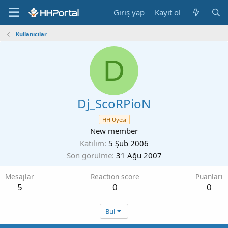
Giriş yap
Kayıt ol
Kullanıcılar
D
Dj_ScoRPioN
HH Üyesi
New member
Katılım
5 Şub 2006
Son görülme
31 Ağu 2007
Mesajlar
Reaction score
Puanları
5
0
0
Bul