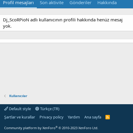
Profil mesajları
Son aktivite
Gönderiler
Hakkında
Dj_ScoRPioN adlı kullanıcının profili hakkında henüz mesaj
yok.
Kullanıcılar
Default style
Türkçe (TR)
Şartlar ve kurallar
Privacy policy
Yardım
Ana sayfa
R
S
S
®
Community platform by XenForo
© 2010-2023 XenForo Ltd.