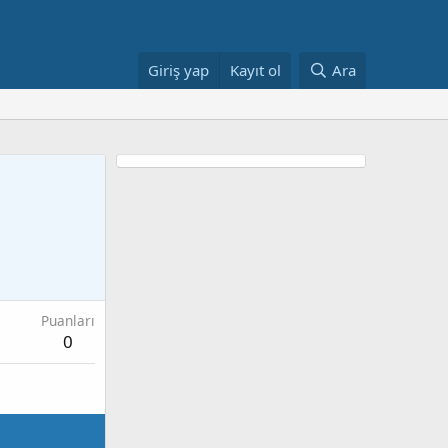
Giriş yap
Kayıt ol
Ara
Puanları
0