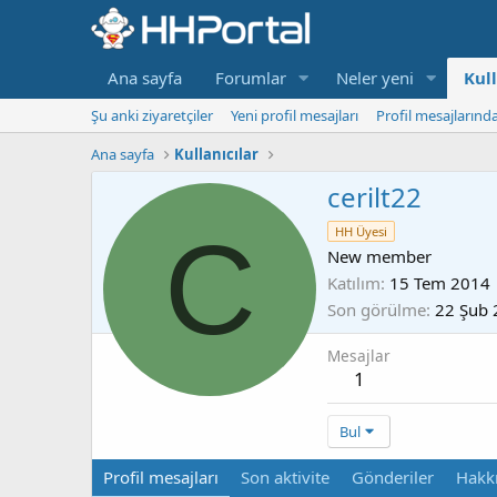
Ana sayfa
Forumlar
Neler yeni
Kull
Şu anki ziyaretçiler
Yeni profil mesajları
Profil mesajlarınd
Ana sayfa
Kullanıcılar
cerilt22
C
HH Üyesi
New member
Katılım
15 Tem 2014
Son görülme
22 Şub 
Mesajlar
1
Bul
Profil mesajları
Son aktivite
Gönderiler
Hakk