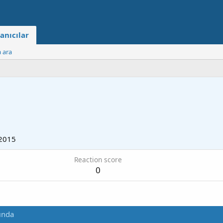
anıcılar
a ara
2015
Reaction score
0
ında