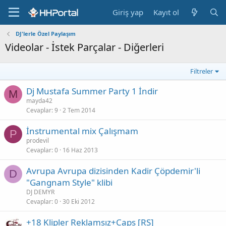
Giriş yap
Kayıt ol
DJ'lerle Özel Paylaşım
Videolar - İstek Parçalar - Diğerleri
Filtreler
Dj Mustafa Summer Party 1 İndir
M
mayda42
Cevaplar
9
2 Tem 2014
İnstrumental mix Çalışmam
P
prodevil
Cevaplar
0
16 Haz 2013
Avrupa Avrupa dizisinden Kadir Çöpdemir'li
D
"Gangnam Style" klibi
DJ DEMYR
Cevaplar
0
30 Eki 2012
+18 Klipler Reklamsız+Caps [RS]