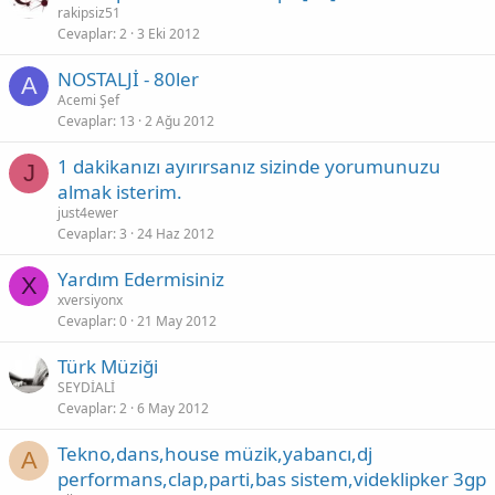
rakipsiz51
Cevaplar
2
3 Eki 2012
NOSTALJİ - 80ler
A
Acemi Şef
Cevaplar
13
2 Ağu 2012
1 dakikanızı ayırırsanız sizinde yorumunuzu
J
almak isterim.
just4ewer
Cevaplar
3
24 Haz 2012
Yardım Edermisiniz
X
xversiyonx
Cevaplar
0
21 May 2012
Türk Müziği
SEYDİALİ
Cevaplar
2
6 May 2012
Tekno,dans,house müzik,yabancı,dj
A
performans,clap,parti,bas sistem,videklipker 3gp