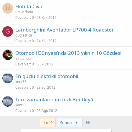
Honda Civic
U
umut dana
Cevaplar
0
28 Kas 2012
Lamborghini Aventador LP700-4 Roadster
G
guglastica
Cevaplar
0
24 Kas 2012
Otomobil Dünyası’nda 2013 yılının 10 Gözdesi
innuendo
Cevaplar
0
6 Eki 2012
En güçlü elektrikli otomobil
kent55
Cevaplar
0
28 Eyl 2012
Tüm zamanların en hızlı Bentley'i
kent55
Cevaplar
0
23 Ağu 2012
Last
1 of 9
Sonraki