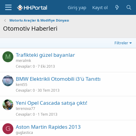
Giriş yap
Kayıt ol
Motorlu Araçlar & Modifiye Dünyası
Otomotiv Haberleri
Filtreler
Trafikteki güzel bayanlar
M
meralmk
Cevaplar
0
7 Eki 2013
BMW Elektrikli Otomobili i3′ü Tanıttı
kent55
Cevaplar
0
30 Tem 2013
Yeni Opel Cascada satışa çıktı!
terenova77
Cevaplar
0
1 Tem 2013
Aston Martin Rapides 2013
G
guglastica