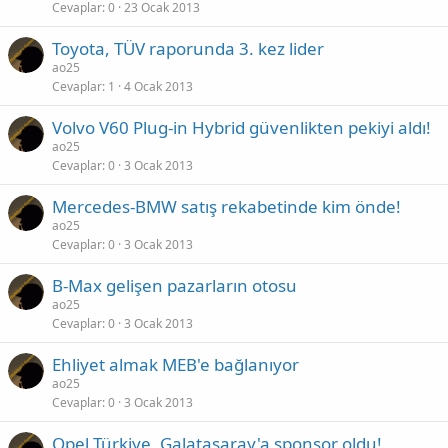
Cevaplar
0
23 Ocak 2013
Toyota, TÜV raporunda 3. kez lider
ao25
Cevaplar
1
4 Ocak 2013
Volvo V60 Plug-in Hybrid güvenlikten pekiyi aldı!
ao25
Cevaplar
0
3 Ocak 2013
Mercedes-BMW satış rekabetinde kim önde!
ao25
Cevaplar
0
3 Ocak 2013
B-Max gelişen pazarların otosu
ao25
Cevaplar
0
3 Ocak 2013
Ehliyet almak MEB'e bağlanıyor
ao25
Cevaplar
0
3 Ocak 2013
Opel Türkiye, Galatasaray'a sponsor oldu!