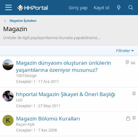
Giriş yap
Kayıt ol
Hayatın İçinden
Magazin
Ünlüler ile ilgili paylaşımlarınızı burada yapabilirsiniz...
Filtreler
S
P
Magazin dünyasını oluşturan ünlülerin
a
o
yaşantılarına özeniyor musunuz?
b
l
1001Design
i
l
Cevaplar
1
17 Ara 2011
t
S
hhportal Magazin Şikayet & Öneri Başlığı
a
LsD
Cevaplar
1
27 May 2011
b
i
K
S
Magazin Bölümü Kuralları
t
K
i
a
Kaçan Aşık
Cevaplar
1
7 Kas 2008
l
b
i
i