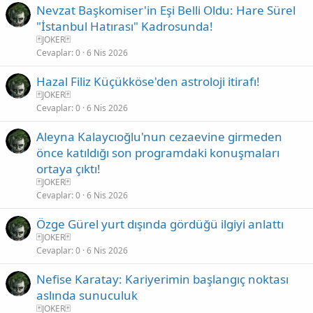
Nevzat Başkomiser'in Eşi Belli Oldu: Hare Sürel
"İstanbul Hatırası" Kadrosunda!
🃏JOKER🃏
Cevaplar
0
6 Nis 2026
Hazal Filiz Küçükköse'den astroloji itirafı!
🃏JOKER🃏
Cevaplar
0
6 Nis 2026
Aleyna Kalaycıoğlu'nun cezaevine girmeden
önce katıldığı son programdaki konuşmaları
ortaya çıktı!
🃏JOKER🃏
Cevaplar
0
6 Nis 2026
Özge Gürel yurt dışında gördüğü ilgiyi anlattı
🃏JOKER🃏
Cevaplar
0
6 Nis 2026
Nefise Karatay: Kariyerimin başlangıç noktası
aslında sunuculuk
🃏JOKER🃏