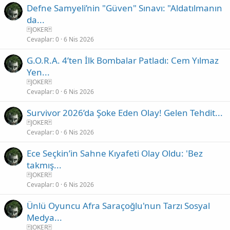
Defne Samyeli’nin "Güven" Sınavı: "Aldatılmanın
t
t
da...
l
🃏JOKER🃏
i
Cevaplar
0
6 Nis 2026
G.O.R.A. 4’ten İlk Bombalar Patladı: Cem Yılmaz
Yen...
🃏JOKER🃏
Cevaplar
0
6 Nis 2026
Survivor 2026’da Şoke Eden Olay! Gelen Tehdit...
🃏JOKER🃏
Cevaplar
0
6 Nis 2026
Ece Seçkin’in Sahne Kıyafeti Olay Oldu: 'Bez
takmış...
🃏JOKER🃏
Cevaplar
0
6 Nis 2026
Ünlü Oyuncu Afra Saraçoğlu'nun Tarzı Sosyal
Medya...
🃏JOKER🃏