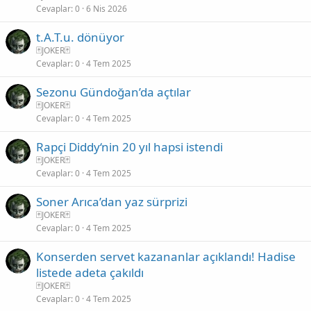
Cevaplar
0
6 Nis 2026
t.A.T.u. dönüyor
🃏JOKER🃏
Cevaplar
0
4 Tem 2025
Sezonu Gündoğan’da açtılar
🃏JOKER🃏
Cevaplar
0
4 Tem 2025
Rapçi Diddy‘nin 20 yıl hapsi istendi
🃏JOKER🃏
Cevaplar
0
4 Tem 2025
Soner Arıca’dan yaz sürprizi
🃏JOKER🃏
Cevaplar
0
4 Tem 2025
Konserden servet kazananlar açıklandı! Hadise
listede adeta çakıldı
🃏JOKER🃏
Cevaplar
0
4 Tem 2025