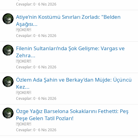
Cevaplar
0
6 Nis 2026
Atiye’nin Kostümü Sınırları Zorladı: "Belden
Aşağısı...
🃏JOKER🃏
Cevaplar
0
6 Nis 2026
Filenin Sultanları’nda Şok Gelişme: Vargas ve
Zehra...
🃏JOKER🃏
Cevaplar
0
6 Nis 2026
Özlem Ada Şahin ve Berkay’dan Müjde: Üçüncü
Kez...
🃏JOKER🃏
Cevaplar
0
6 Nis 2026
Özge Yağız Barselona Sokaklarını Fethetti: Peş
Peşe Gelen Tatil Pozları!
🃏JOKER🃏
Cevaplar
0
6 Nis 2026