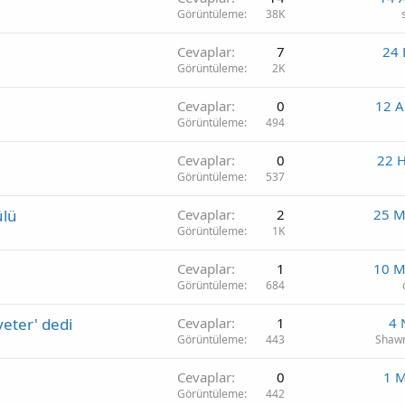
Görüntüleme
38K
Cevaplar
7
24 
Görüntüleme
2K
Cevaplar
0
12 A
Görüntüleme
494
Cevaplar
0
22 
Görüntüleme
537
ülü
Cevaplar
2
25 M
Görüntüleme
1K
Cevaplar
1
10 M
Görüntüleme
684
yeter' dedi
Cevaplar
1
4 
Görüntüleme
443
Shawn
Cevaplar
0
1 
Görüntüleme
442