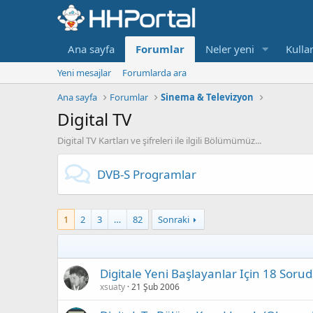
Ana sayfa
Forumlar
Neler yeni
Kullan
Yeni mesajlar
Forumlarda ara
Ana sayfa
Forumlar
Sinema & Televizyon
Digital TV
Digital TV Kartları ve şifreleri ile ilgili Bölümümüz...
DVB-S Programlar
1
2
3
…
82
Sonraki
Digitale Yeni Başlayanlar Için 18 Sorud
xsuaty
21 Şub 2006