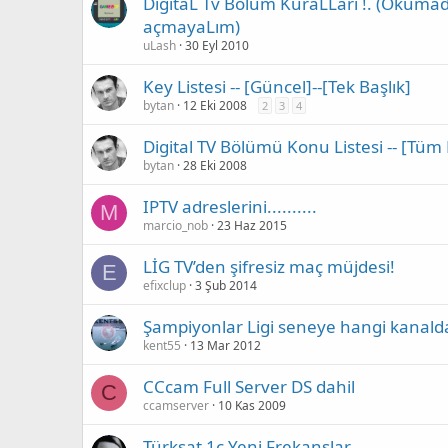
DigitaL Tv Bölüm KuraLLarı !. (Okum
açmayaLım)
uLash
30 Eyl 2010
Key Listesi -- [Güncel]--[Tek Başlık]
bytan
12 Eki 2008
2
3
4
Digital TV Bölümü Konu Listesi -- [Tüm
bytan
28 Eki 2008
IPTV adreslerini..........
M
marcio_nob
23 Haz 2015
LİG TV’den şifresiz maç müjdesi!
E
efixclup
3 Şub 2014
Şampiyonlar Ligi seneye hangi kanald
kent55
13 Mar 2012
CCcam Full Server DS dahil
C
ccamserver
10 Kas 2009
Türksat 1c Yeni Frekanslar