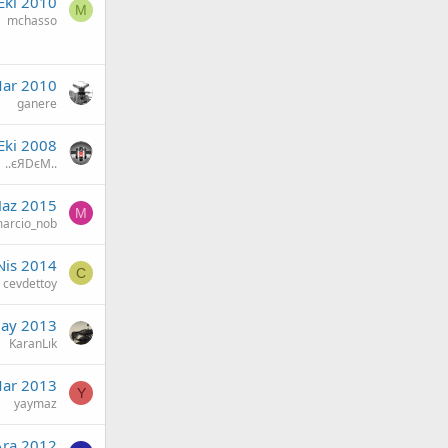
Eki 2010
M
mchasso
ar 2010
ganere
Eki 2008
..єЯDєM..
Haz 2015
M
arcio_nob
Nis 2014
C
cevdettoy
ay 2013
KaranLık
Mar 2013
Y
yaymaz
Ara 2012