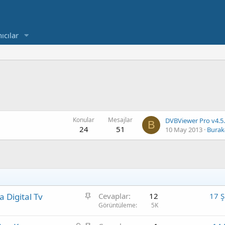
ıcılar
Konular
Mesajlar
B
24
51
10 May 2013
Burak
S
a Digital Tv
Cevaplar
12
17 
a
Görüntüleme
5K
b