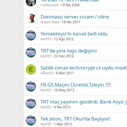
combanant
19 Nis 2006
Donmasız server cccam / nline
dream boxx
18 Nis 2011
Yemekteyiz'in kanalı belli oldu
kent55
12 Ağu 2012
TRT'de yine logo değişimi
kent55
22 Haz 2012
Satılık conax technicrypt cx uydu mod
E
efkan55
6 Mar 2011
FB-GS Maçını Ücretsiz İzleyin !!!!
kent55
10 May 2012
TRT maç yayınını gezdirdi, Bank Asya '
kent55
4 Nis 2012
Tek Jeton, TRT Okul'da Başlıyor!
kent55
1 Mar 2012