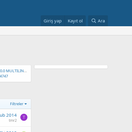
Giriş yap
Kayıt ol
Ara
DVBViewer Pro v4.5.0.0 MULTILINGUAL Türkçe Full Teklink [FS]
4747
Filtreler
Şub 2014
T
tmr2