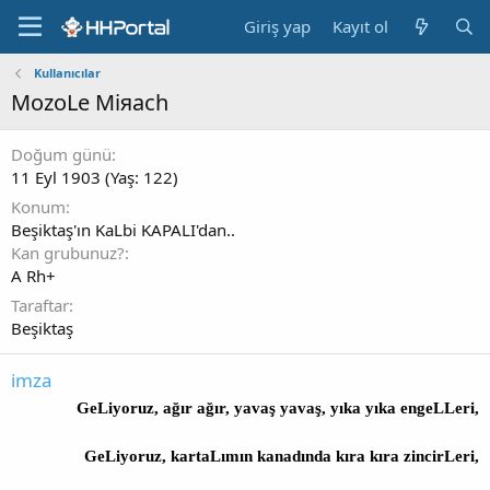
Giriş yap
Kayıt ol
Kullanıcılar
MozoLe Miяach
Doğum günü
11 Eyl 1903 (Yaş: 122)
Konum
Beşiktaş'ın KaLbi KAPALI'dan..
Kan grubunuz?
A Rh+
Taraftar
Beşiktaş
imza
GeLiyoruz, ağır ağır, yavaş yavaş, yıka yıka engeLLeri,
GeLiyoruz, kartaLımın kanadında kıra kıra zincirLeri,