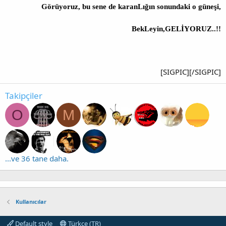
Görüyoruz, bu sene de karanLığın sonundaki o güneşi,
BekLeyin,GELİYORUZ..!!
[SIGPIC][/SIGPIC]​
Takipçiler
O
M
...ve 36 tane daha.
Kullanıcılar
Default style
Türkçe (TR)