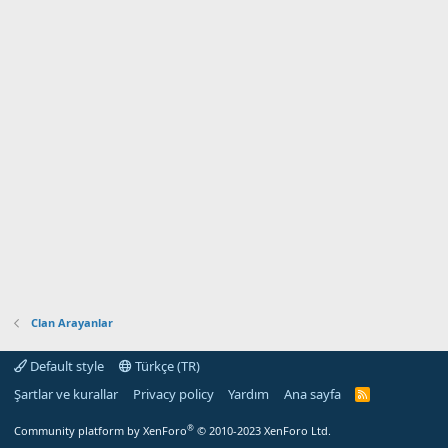
Clan Arayanlar
Default style
Türkçe (TR)
Şartlar ve kurallar
Privacy policy
Yardım
Ana sayfa
R
S
S
®
Community platform by XenForo
© 2010-2023 XenForo Ltd.